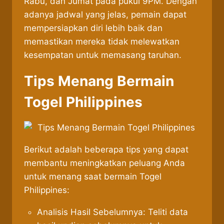
Rabu, dan Jumat pada pukul 9PM. Dengan
adanya jadwal yang jelas, pemain dapat
mempersiapkan diri lebih baik dan
memastikan mereka tidak melewatkan
kesempatan untuk memasang taruhan.
Tips Menang Bermain
Togel Philippines
Berikut adalah beberapa tips yang dapat
membantu meningkatkan peluang Anda
untuk menang saat bermain Togel
Philippines:
Analisis Hasil Sebelumnya: Teliti data