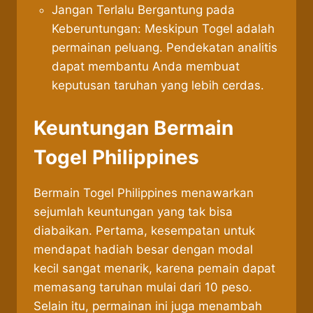
Jangan Terlalu Bergantung pada
Keberuntungan: Meskipun Togel adalah
permainan peluang. Pendekatan analitis
dapat membantu Anda membuat
keputusan taruhan yang lebih cerdas.
Keuntungan Bermain
Togel Philippines
Bermain Togel Philippines menawarkan
sejumlah keuntungan yang tak bisa
diabaikan. Pertama, kesempatan untuk
mendapat hadiah besar dengan modal
kecil sangat menarik, karena pemain dapat
memasang taruhan mulai dari 10 peso.
Selain itu, permainan ini juga menambah