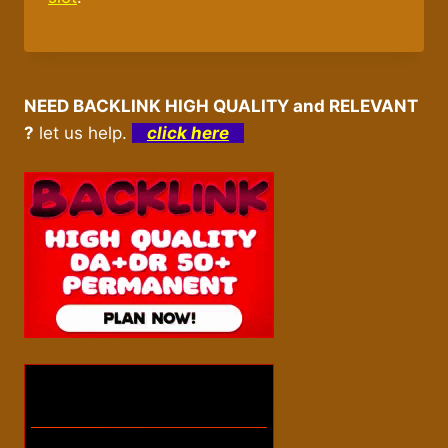
NEED BACKLINK HIGH QUALITY and RELEVANT
?
let us help.
click here