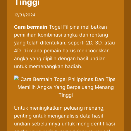
Tinggi
12/31/2024
Cara bermain
Togel Filipina melibatkan
pemilihan kombinasi angka dari rentang
yang telah ditentukan, seperti 2D, 3D, atau
4D, di mana pemain harus mencocokkan
angka yang dipilih dengan hasil undian
untuk memenangkan hadiah. ​
Untuk meningkatkan peluang menang,
penting untuk menganalisis data hasil
undian sebelumnya untuk mengidentifikasi