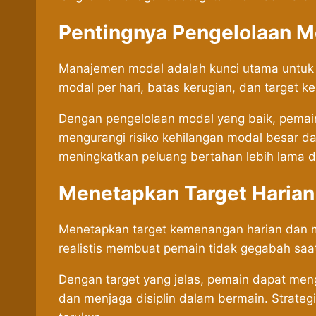
Pentingnya Pengelolaan M
Manajemen modal adalah kunci utama untuk
modal per hari, batas kerugian, dan target 
Dengan pengelolaan modal yang baik, pemain
mengurangi risiko kehilangan modal besar da
meningkatkan peluang bertahan lebih lama d
Menetapkan Target Haria
Menetapkan target kemenangan harian dan 
realistis membuat pemain tidak gegabah sa
Dengan target yang jelas, pemain dapat meng
dan menjaga disiplin dalam bermain. Strateg