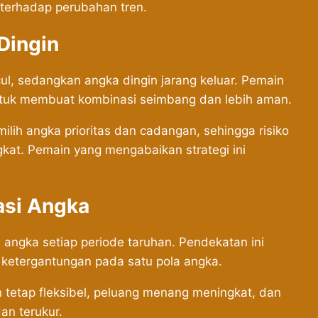
 terhadap perubahan tren.
Dingin
l, sedangkan angka dingin jarang keluar. Pemain
tuk membuat kombinasi seimbang dan lebih aman.
ih angka prioritas dan cadangan, sehingga risiko
at. Pemain yang mengabaikan strategi ini
asi Angka
angka setiap periode taruhan. Pendekatan ini
ketergantungan pada satu pola angka.
n tetap fleksibel, peluang menang meningkat, dan
an terukur.