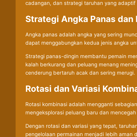
cadangan, dan strategi taruhan yang adaptif
Strategi Angka Panas dan 
Angka panas adalah angka yang sering muncu
dapat menggabungkan kedua jenis angka un
Strategi panas-dingin membantu pemain memil
kalah berkurang dan peluang menang meningk
cenderung bertaruh acak dan sering merugi.
Rotasi dan Variasi Kombin
Rotasi kombinasi adalah mengganti sebagian 
mengeksplorasi peluang baru dan mencegah 
Dengan rotasi dan variasi yang tepat, taruha
pengelolaan permainan menjadi lebih aman d