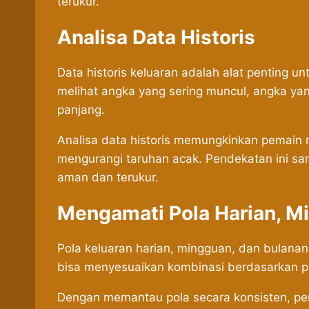
terukur.
Analisa Data Historis
Data historis keluaran adalah alat penting u
melihat angka yang sering muncul, angka yan
panjang.
Analisa data historis memungkinkan pemain 
mengurangi taruhan acak. Pendekatan ini s
aman dan terukur.
Mengamati Pola Harian, M
Pola keluaran harian, mingguan, dan bulana
bisa menyesuaikan kombinasi berdasarkan p
Dengan memantau pola secara konsisten, pe