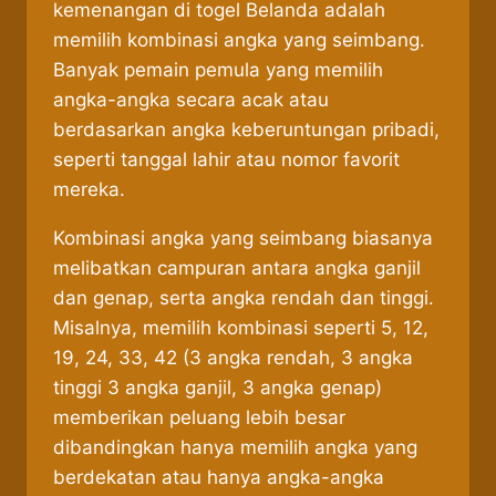
kemenangan di togel Belanda adalah
memilih kombinasi angka yang seimbang.
Banyak pemain pemula yang memilih
angka-angka secara acak atau
berdasarkan angka keberuntungan pribadi,
seperti tanggal lahir atau nomor favorit
mereka.
Kombinasi angka yang seimbang biasanya
melibatkan campuran antara angka ganjil
dan genap, serta angka rendah dan tinggi.
Misalnya, memilih kombinasi seperti 5, 12,
19, 24, 33, 42 (3 angka rendah, 3 angka
tinggi 3 angka ganjil, 3 angka genap)
memberikan peluang lebih besar
dibandingkan hanya memilih angka yang
berdekatan atau hanya angka-angka