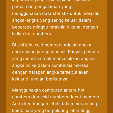
pemain berpengalaman yang
menggunakan data statistik untuk melacak
angka-angka yang sering keluar dalam
beberapa minggu terakhir, dikenal dengan
istilah hot numbers.
Di sisi lain, cold numbers adalah angka-
angka yang jarang muncul. Banyak pemain
yang memilih untuk memasukkan angka-
angka ini ke dalam kombinasi mereka
dengan harapan angka tersebut akan
keluar di undian berikutnya.
Menggunakan campuran antara hot
numbers dan cold numbers dapat memberi
Anda keuntungan lebih dalam merancang
kombinasi yang berpeluang lebih tinggi