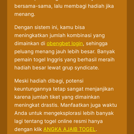
bersama-sama, lalu membagi hadiah jika
menang.
Dengan sistem ini, kamu bisa
meningkatkan jumlah kombinasi yang
dimainkan di
obengbet login
, sehingga
peluang menang jauh lebih besar. Banyak
pemain togel Inggris yang berhasil meraih
hadiah besar lewat grup syndicate.
Meski hadiah dibagi, potensi
keuntungannya tetap sangat menjanjikan
karena jumlah tiket yang dimainkan
meningkat drastis. Manfaatkan juga waktu
Anda untuk mengeksplorasi lebih banyak
lagi tentang togel online resmi hanya
dengan klik
ANGKA AJAIB TOGEL
.