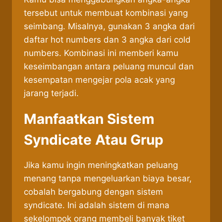
tersebut untuk membuat kombinasi yang
seimbang. Misalnya, gunakan 3 angka dari
daftar hot numbers dan 3 angka dari cold
numbers. Kombinasi ini memberi kamu
keseimbangan antara peluang muncul dan
kesempatan mengejar pola acak yang
jarang terjadi.
Manfaatkan Sistem
Syndicate Atau Grup
Jika kamu ingin meningkatkan peluang
menang tanpa mengeluarkan biaya besar,
cobalah bergabung dengan sistem
syndicate. Ini adalah sistem di mana
sekelompok orang membeli banyak tiket