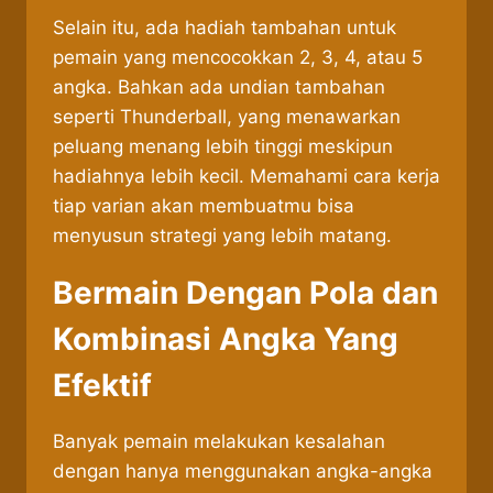
Selain itu, ada hadiah tambahan untuk
pemain yang mencocokkan 2, 3, 4, atau 5
angka. Bahkan ada undian tambahan
seperti Thunderball, yang menawarkan
peluang menang lebih tinggi meskipun
hadiahnya lebih kecil. Memahami cara kerja
tiap varian akan membuatmu bisa
menyusun strategi yang lebih matang.
Bermain Dengan Pola dan
Kombinasi Angka Yang
Efektif
Banyak pemain melakukan kesalahan
dengan hanya menggunakan angka-angka