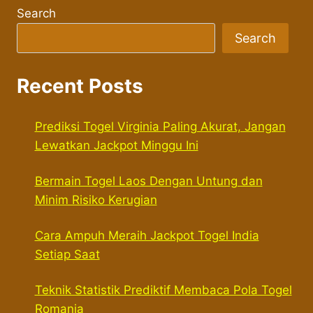
Search
Search
Recent Posts
Prediksi Togel Virginia Paling Akurat, Jangan
Lewatkan Jackpot Minggu Ini
Bermain Togel Laos Dengan Untung dan
Minim Risiko Kerugian
Cara Ampuh Meraih Jackpot Togel India
Setiap Saat
Teknik Statistik Prediktif Membaca Pola Togel
Romania