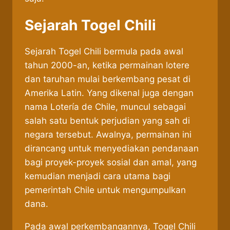
Sejarah Togel Chili
Sejarah Togel Chili bermula pada awal
tahun 2000-an, ketika permainan lotere
dan taruhan mulai berkembang pesat di
Amerika Latin. Yang dikenal juga dengan
nama Lotería de Chile, muncul sebagai
salah satu bentuk perjudian yang sah di
negara tersebut. Awalnya, permainan ini
dirancang untuk menyediakan pendanaan
bagi proyek-proyek sosial dan amal, yang
kemudian menjadi cara utama bagi
pemerintah Chile untuk mengumpulkan
dana.
Pada awal perkembangannya, Togel Chili