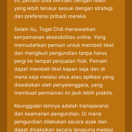
ini, pemain bisa bermain dengan risiko
yang lebih terukur sesuai dengan strategi
dan preferensi pribadi mereka.
Selain itu, Togel Chili menawarkan
kenyamanan aksesibilitas online. Yang
memudahkan pemain untuk membeli tiket
dan mengikuti pengundian tanpa harus
pergi ke tempat penjualan fisik. Pemain
dapat membeli tiket kapan saja dan di
mana saja melalui situs atau aplikasi yang
disediakan oleh penyelenggara, yang
membuat permainan ini jauh lebih praktis.
Keunggulan lainnya adalah transparansi
dan keamanan pengundian. Di mana
pengundian dilakukan secara acak dan
dapat disaksikan secara langsung melalui