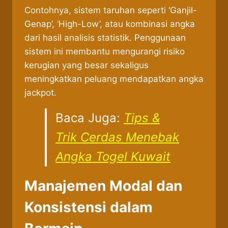
Contohnya, sistem taruhan seperti ‘Ganjil-
Genap’, ‘High-Low’, atau kombinasi angka
dari hasil analisis statistik. Penggunaan
sistem ini membantu mengurangi risiko
kerugian yang besar sekaligus
meningkatkan peluang mendapatkan angka
jackpot.
Baca Juga:
Tips &
Trik Cerdas Menebak
Angka Togel Kuwait
Manajemen Modal dan
Konsistensi dalam