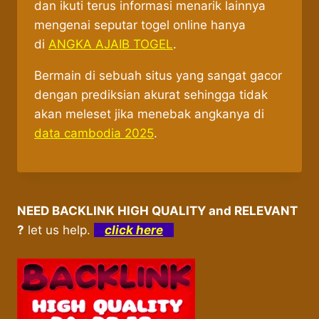
dan ikuti terus informasi menarik lainnya
mengenai seputar togel online hanya
di
ANGKA AJAIB TOGEL
.
Bermain di sebuah situs yang sangat gacor
dengan prediksian akurat sehingga tidak
akan meleset jika menebak angkanya di
data cambodia 2025
.
NEED BACKLINK HIGH QUALITY and RELEVANT
?
let us help.
click here