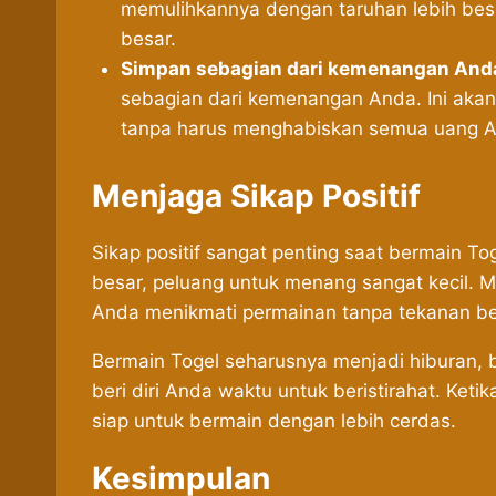
memulihkannya dengan taruhan lebih besar.
besar.
Simpan sebagian dari kemenangan And
sebagian dari kemenangan Anda. Ini aka
tanpa harus menghabiskan semua uang A
Menjaga Sikap Positif
Sikap positif sangat penting saat bermain To
besar, peluang untuk menang sangat kecil. 
Anda menikmati permainan tanpa tekanan be
Bermain Togel seharusnya menjadi hiburan, b
beri diri Anda waktu untuk beristirahat. Ket
siap untuk bermain dengan lebih cerdas.
Kesimpulan