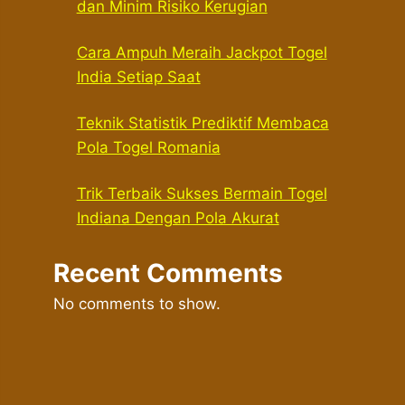
dan Minim Risiko Kerugian
Cara Ampuh Meraih Jackpot Togel
India Setiap Saat
Teknik Statistik Prediktif Membaca
Pola Togel Romania
Trik Terbaik Sukses Bermain Togel
Indiana Dengan Pola Akurat
Recent Comments
No comments to show.