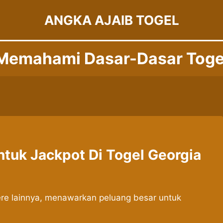
ANGKA AJAIB TOGEL
Memahami Dasar-Dasar Toge
tuk Jackpot Di Togel Georgia
ere lainnya, menawarkan peluang besar untuk