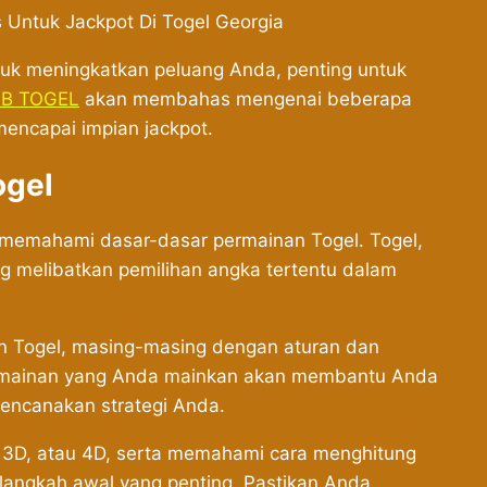
tuk meningkatkan peluang Anda, penting untuk
IB TOGEL
akan membahas mengenai beberapa
encapai impian jackpot.
ogel
 memahami dasar-dasar permainan Togel. Togel,
g melibatkan pemilihan angka tertentu dalam
nan Togel, masing-masing dengan aturan dan
ermainan yang Anda mainkan akan membantu Anda
encanakan strategi Anda.
D, 3D, atau 4D, serta memahami cara menghitung
langkah awal yang penting. Pastikan Anda