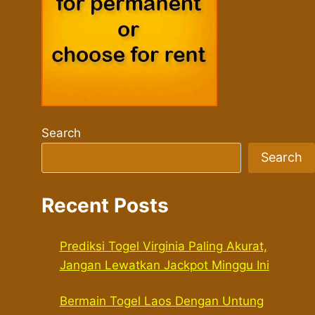
Search
Search
Recent Posts
Prediksi Togel Virginia Paling Akurat,
Jangan Lewatkan Jackpot Minggu Ini
Bermain Togel Laos Dengan Untung