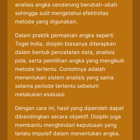
analisis angka cenderung berubah-ubah
sehingga sulit mengetahui efektivitas
metode yang digunakan.
Dalam praktik permainan angka seperti
Togel India, disiplin biasanya diterapkan
dalam bentuk pencatatan data, analisis
pola, serta pemilihan angka yang mengikuti
metode tertentu. Contohnya adalah
menentukan sistem analisis yang sama
selama periode tertentu sebelum
melakukan evaluasi.
Dengan cara ini, hasil yang diperoleh dapat
dibandingkan secara objektif. Disiplin juga
membantu menghindari keputusan yang
terlalu impulsif dalam menentukan angka.