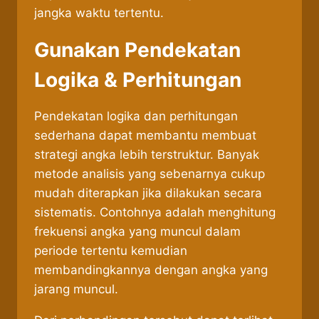
jangka waktu tertentu.
Gunakan Pendekatan
Logika & Perhitungan
Pendekatan logika dan perhitungan
sederhana dapat membantu membuat
strategi angka lebih terstruktur. Banyak
metode analisis yang sebenarnya cukup
mudah diterapkan jika dilakukan secara
sistematis. Contohnya adalah menghitung
frekuensi angka yang muncul dalam
periode tertentu kemudian
membandingkannya dengan angka yang
jarang muncul.