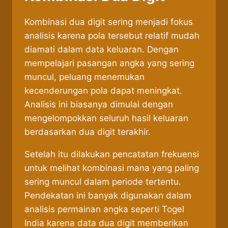
Kombinasi dua digit sering menjadi fokus
analisis karena pola tersebut relatif mudah
diamati dalam data keluaran. Dengan
mempelajari pasangan angka yang sering
muncul, peluang menemukan
kecenderungan pola dapat meningkat.
Analisis ini biasanya dimulai dengan
mengelompokkan seluruh hasil keluaran
berdasarkan dua digit terakhir.
Setelah itu dilakukan pencatatan frekuensi
untuk melihat kombinasi mana yang paling
sering muncul dalam periode tertentu.
Pendekatan ini banyak digunakan dalam
analisis permainan angka seperti Togel
India karena data dua digit memberikan