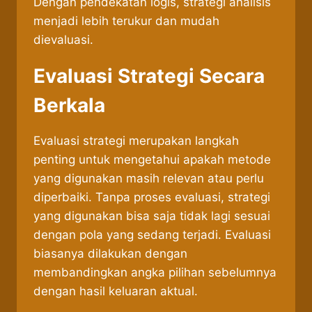
Dengan pendekatan logis, strategi analisis
menjadi lebih terukur dan mudah
dievaluasi.
Evaluasi Strategi Secara
Berkala
Evaluasi strategi merupakan langkah
penting untuk mengetahui apakah metode
yang digunakan masih relevan atau perlu
diperbaiki. Tanpa proses evaluasi, strategi
yang digunakan bisa saja tidak lagi sesuai
dengan pola yang sedang terjadi. Evaluasi
biasanya dilakukan dengan
membandingkan angka pilihan sebelumnya
dengan hasil keluaran aktual.