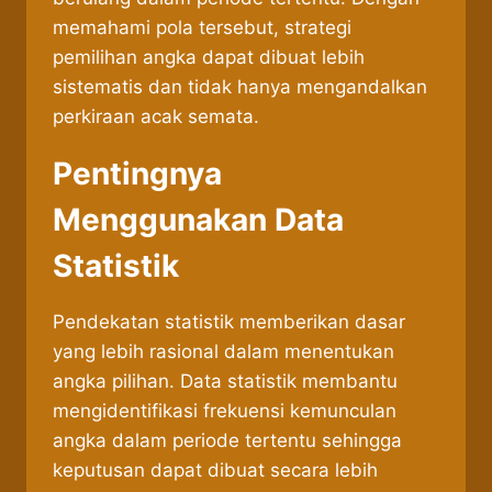
memahami pola tersebut, strategi
pemilihan angka dapat dibuat lebih
sistematis dan tidak hanya mengandalkan
perkiraan acak semata.
Pentingnya
Menggunakan Data
Statistik
Pendekatan statistik memberikan dasar
yang lebih rasional dalam menentukan
angka pilihan. Data statistik membantu
mengidentifikasi frekuensi kemunculan
angka dalam periode tertentu sehingga
keputusan dapat dibuat secara lebih