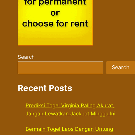
Search
Search
Recent Posts
Prediksi Togel Virginia Paling Akurat,
Jangan Lewatkan Jackpot Minggu Ini
Bermain Togel Laos Dengan Untung