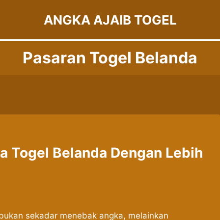
ANGKA AJAIB TOGEL
Pasaran Togel Belanda
a Togel Belanda Dengan Lebih
 bukan sekadar menebak angka, melainkan