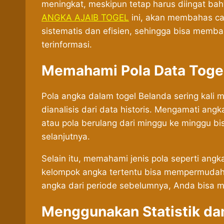
meningkat, meskipun tetap harus diingat bahw
ANGKA AJAIB TOGEL
ini, akan membahas ca
sistematis dan efisien, sehingga bisa mem
terinformasi.
Memahami Pola Data Toge
Pola angka dalam togel Belanda sering kali 
dianalisis dari data historis. Mengamati ang
atau pola berulang dari minggu ke minggu bi
selanjutnya.
Selain itu, memahami jenis pola seperti angka
kelompok angka tertentu bisa mempermudah 
angka dari periode sebelumnya, Anda bisa me
Menggunakan Statistik dan