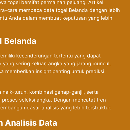
a togel bersifat permainan peluang. Artikel
ra-cara membaca data togel Belanda dengan lebih
bantu Anda dalam membuat keputusan yang lebih
l Belanda
memiliki kecenderungan tertentu yang dapat
ka yang sering keluar, angka yang jarang muncul,
sa memberikan insight penting untuk prediksi
 naik-turun, kombinasi genap-ganjil, serta
proses seleksi angka. Dengan mencatat tren
mbangun dasar analisis yang lebih terstruktur.
 Analisis Data