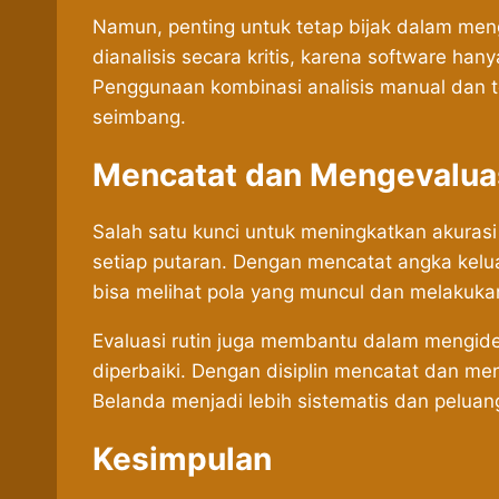
Namun, penting untuk tetap bijak dalam meng
dianalisis secara kritis, karena software h
Penggunaan kombinasi analisis manual dan t
seimbang.
Mencatat dan Mengevaluas
Salah satu kunci untuk meningkatkan akurasi
setiap putaran. Dengan mencatat angka kelua
bisa melihat pola yang muncul dan melakukan 
Evaluasi rutin juga membantu dalam mengident
diperbaiki. Dengan disiplin mencatat dan me
Belanda menjadi lebih sistematis dan peluan
Kesimpulan