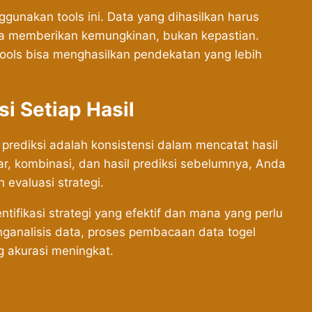
gunakan tools ini. Data yang dihasilkan harus
anya memberikan kemungkinan, bukan kepastian.
ools bisa menghasilkan pendekatan yang lebih
i Setiap Hasil
 prediksi adalah konsistensi dalam mencatat hasil
r, kombinasi, dan hasil prediksi sebelumnya, Anda
evaluasi strategi.
ifikasi strategi yang efektif dan mana yang perlu
nganalisis data, proses pembacaan data togel
g akurasi meningkat.