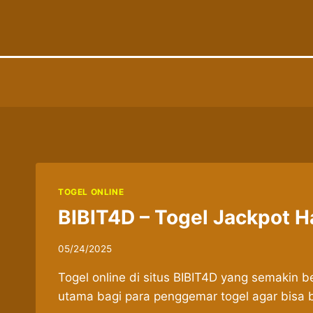
Skip
to
content
TOGEL ONLINE
BIBIT4D – Togel Jackpot H
05/24/2025
Togel online di situs BIBIT4D yang semakin 
utama bagi para penggemar togel agar bis