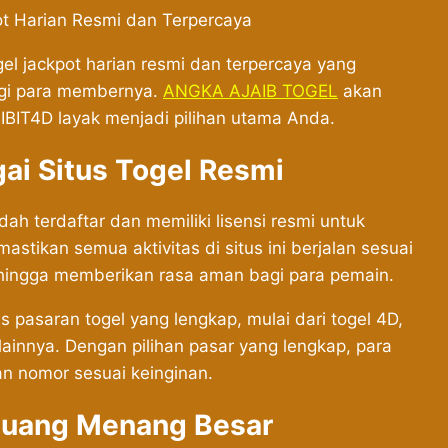
gel jackpot harian resmi dan terpercaya yang
gi para membernya.
ANGKA AJAIB TOGEL
akan
BIT4D layak menjadi pilihan utama Anda.
ai Situs Togel Resmi
ah terdaftar dan memiliki lisensi resmi untuk
astikan semua aktivitas di situs ini berjalan sesuai
ehingga memberikan rasa aman bagi para pemain.
s pasaran togel yang lengkap, mulai dari togel 4D,
 lainnya. Dengan pilihan pasar yang lengkap, para
an nomor sesuai keinginan.
luang Menang Besar