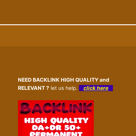
NEED BACKLINK HIGH QUALITY and
RELEVANT ?
let us help.
click here