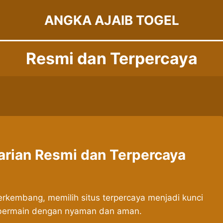
ANGKA AJAIB TOGEL
Resmi dan Terpercaya
arian Resmi dan Terpercaya
berkembang, memilih situs terpercaya menjadi kunci
a bermain dengan nyaman dan aman.