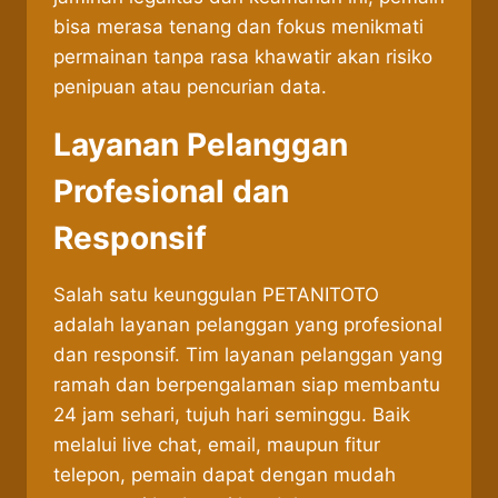
bisa merasa tenang dan fokus menikmati
permainan tanpa rasa khawatir akan risiko
penipuan atau pencurian data.
Layanan Pelanggan
Profesional dan
Responsif
Salah satu keunggulan PETANITOTO
adalah layanan pelanggan yang profesional
dan responsif. Tim layanan pelanggan yang
ramah dan berpengalaman siap membantu
24 jam sehari, tujuh hari seminggu. Baik
melalui live chat, email, maupun fitur
telepon, pemain dapat dengan mudah