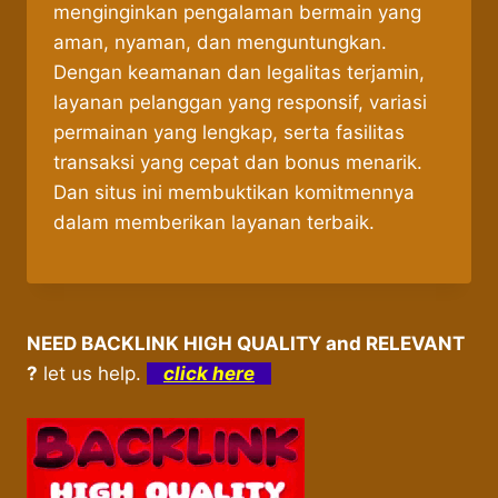
menginginkan pengalaman bermain yang
aman, nyaman, dan menguntungkan.
Dengan keamanan dan legalitas terjamin,
layanan pelanggan yang responsif, variasi
permainan yang lengkap, serta fasilitas
transaksi yang cepat dan bonus menarik.
Dan situs ini membuktikan komitmennya
dalam memberikan layanan terbaik.
NEED BACKLINK HIGH QUALITY and RELEVANT
?
let us help.
click here