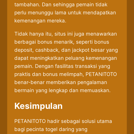
tambahan. Dan sehingga pemain tidak
perlu menunggu lama untuk mendapatkan
kemenangan mereka.
Tidak hanya itu, situs ini juga menawarkan
berbagai bonus menarik, seperti bonus
deposit, cashback, dan jackpot besar yang
dapat meningkatkan peluang kemenangan
pemain. Dengan fasilitas transaksi yang
praktis dan bonus melimpah, PETANITOTO
benar-benar memberikan pengalaman
bermain yang lengkap dan memuaskan.
Kesimpulan
PETANITOTO hadir sebagai solusi utama
bagi pecinta togel daring yang