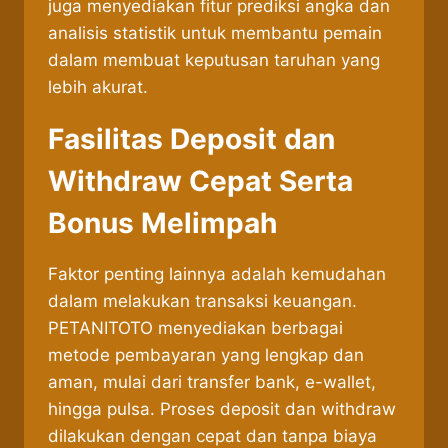
juga menyediakan fitur prediksi angka dan
analisis statistik untuk membantu pemain
dalam membuat keputusan taruhan yang
lebih akurat.
Fasilitas Deposit dan
Withdraw Cepat Serta
Bonus Melimpah
Faktor penting lainnya adalah kemudahan
dalam melakukan transaksi keuangan.
PETANITOTO menyediakan berbagai
metode pembayaran yang lengkap dan
aman, mulai dari transfer bank, e-wallet,
hingga pulsa. Proses deposit dan withdraw
dilakukan dengan cepat dan tanpa biaya