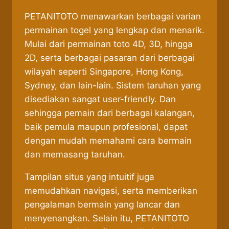
PETANITOTO menawarkan berbagai varian
permainan togel yang lengkap dan menarik.
Mulai dari permainan toto 4D, 3D, hingga
2D, serta berbagai pasaran dari berbagai
wilayah seperti Singapore, Hong Kong,
Sydney, dan lain-lain. Sistem taruhan yang
disediakan sangat user-friendly. Dan
sehingga pemain dari berbagai kalangan,
baik pemula maupun profesional, dapat
dengan mudah memahami cara bermain
dan memasang taruhan.
Tampilan situs yang intuitif juga
memudahkan navigasi, serta memberikan
pengalaman bermain yang lancar dan
menyenangkan. Selain itu, PETANITOTO