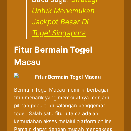
Untuk Menemukan
Jackpot Besar Di
Togel Singapura
Fitur Bermain Togel
Macau
Bermain Togel Macau memiliki berbagai
fitur menarik yang membuatnya menjadi
pilihan populer di kalangan penggemar
togel. Salah satu fitur utama adalah
kemudahan akses melalui platform online.
Pemain dapat dengan mudah mengakses