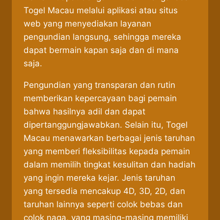
Togel Macau melalui aplikasi atau situs
web yang menyediakan layanan
pengundian langsung, sehingga mereka
dapat bermain kapan saja dan di mana
saja.
Pengundian yang transparan dan rutin
memberikan kepercayaan bagi pemain
bahwa hasilnya adil dan dapat
dipertanggungjawabkan. Selain itu, Togel
Macau menawarkan berbagai jenis taruhan
yang memberi fleksibilitas kepada pemain
dalam memilih tingkat kesulitan dan hadiah
yang ingin mereka kejar. Jenis taruhan
yang tersedia mencakup 4D, 3D, 2D, dan
taruhan lainnya seperti colok bebas dan
colok naga, yang masing-masing memiliki