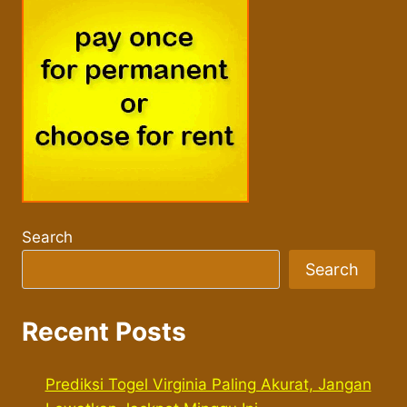
Search
Search
Recent Posts
Prediksi Togel Virginia Paling Akurat, Jangan