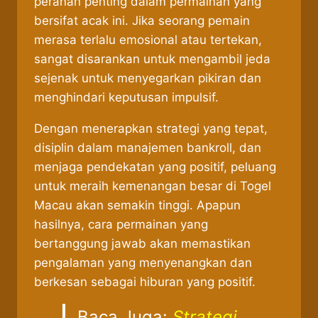
peranan penting dalam permainan yang
bersifat acak ini. Jika seorang pemain
merasa terlalu emosional atau tertekan,
sangat disarankan untuk mengambil jeda
sejenak untuk menyegarkan pikiran dan
menghindari keputusan impulsif.
​Dengan menerapkan strategi yang tepat,
disiplin dalam manajemen bankroll, dan
menjaga pendekatan yang positif, peluang
untuk meraih kemenangan besar di Togel
Macau akan semakin tinggi.​ Apapun
hasilnya, cara permainan yang
bertanggung jawab akan memastikan
pengalaman yang menyenangkan dan
berkesan sebagai hiburan yang positif.
Baca Juga:
Strategi