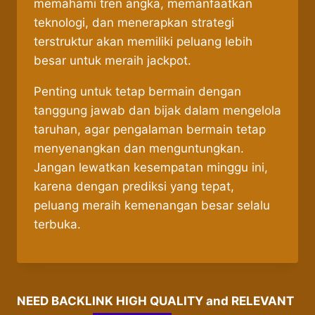
memahami tren angka, memanfaatkan
teknologi, dan menerapkan strategi
terstruktur akan memiliki peluang lebih
besar untuk meraih jackpot.
Penting untuk tetap bermain dengan
tanggung jawab dan bijak dalam mengelola
taruhan, agar pengalaman bermain tetap
menyenangkan dan menguntungkan.
Jangan lewatkan kesempatan minggu ini,
karena dengan prediksi yang tepat,
peluang meraih kemenangan besar selalu
terbuka.
NEED BACKLINK HIGH QUALITY and RELEVANT