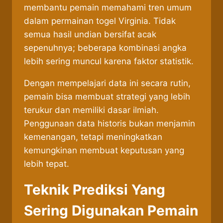
membantu pemain memahami tren umum
dalam permainan togel Virginia. Tidak
semua hasil undian bersifat acak
sepenuhnya; beberapa kombinasi angka
lebih sering muncul karena faktor statistik.
Dengan mempelajari data ini secara rutin,
pemain bisa membuat strategi yang lebih
terukur dan memiliki dasar ilmiah.
Penggunaan data historis bukan menjamin
kemenangan, tetapi meningkatkan
kemungkinan membuat keputusan yang
lebih tepat.
Teknik Prediksi Yang
Sering Digunakan Pemain