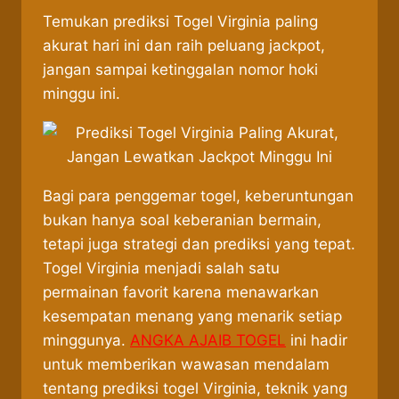
Temukan prediksi Togel Virginia paling
akurat hari ini dan raih peluang jackpot,
jangan sampai ketinggalan nomor hoki
minggu ini.
Bagi para penggemar togel, keberuntungan
bukan hanya soal keberanian bermain,
tetapi juga strategi dan prediksi yang tepat.
Togel Virginia menjadi salah satu
permainan favorit karena menawarkan
kesempatan menang yang menarik setiap
minggunya.
ANGKA AJAIB TOGEL
ini hadir
untuk memberikan wawasan mendalam
tentang prediksi togel Virginia, teknik yang