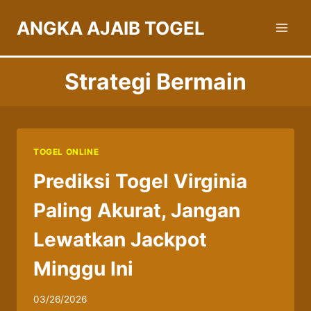
Skip
ANGKA AJAIB TOGEL
to
content
Strategi Bermain
TOGEL ONLINE
Prediksi Togel Virginia
Paling Akurat, Jangan
Lewatkan Jackpot
Minggu Ini
03/26/2026