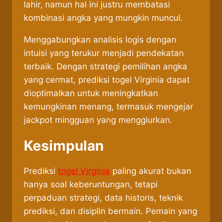
lahir, namun hal ini justru membatasi
kombinasi angka yang mungkin muncul.
Menggabungkan analisis logis dengan
intuisi yang terukur menjadi pendekatan
terbaik. Dengan strategi pemilihan angka
yang cermat, prediksi togel Virginia dapat
dioptimalkan untuk meningkatkan
kemungkinan menang, termasuk mengejar
jackpot mingguan yang menggiurkan.
Kesimpulan
Prediksi
togel Virginia
paling akurat bukan
hanya soal keberuntungan, tetapi
perpaduan strategi, data historis, teknik
prediksi, dan disiplin bermain. Pemain yang