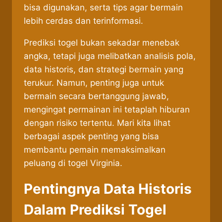
bisa digunakan, serta tips agar bermain
lebih cerdas dan terinformasi.
Prediksi togel bukan sekadar menebak
angka, tetapi juga melibatkan analisis pola,
data historis, dan strategi bermain yang
terukur. Namun, penting juga untuk
bermain secara bertanggung jawab,
mengingat permainan ini tetaplah hiburan
dengan risiko tertentu. Mari kita lihat
berbagai aspek penting yang bisa
membantu pemain memaksimalkan
peluang di togel Virginia.
Pentingnya Data Historis
Dalam Prediksi Togel