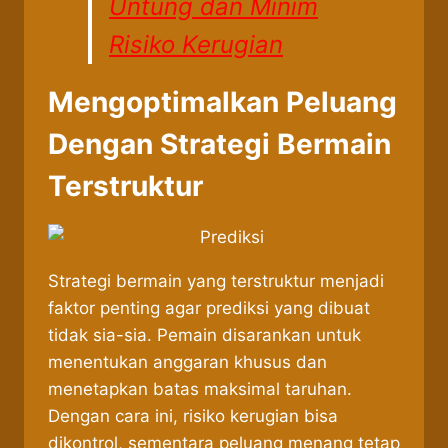
Untung dan Minim
Risiko Kerugian
Mengoptimalkan Peluang
Dengan Strategi Bermain
Terstruktur
Strategi bermain yang terstruktur menjadi
faktor penting agar prediksi yang dibuat
tidak sia-sia. Pemain disarankan untuk
menentukan anggaran khusus dan
menetapkan batas maksimal taruhan.
Dengan cara ini, risiko kerugian bisa
dikontrol, sementara peluang menang tetap