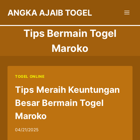
Skip
ANGKA AJAIB TOGEL
to
content
Tips Bermain Togel
Maroko
TOGEL ONLINE
Tips Meraih Keuntungan
Besar Bermain Togel
Maroko
04/21/2025