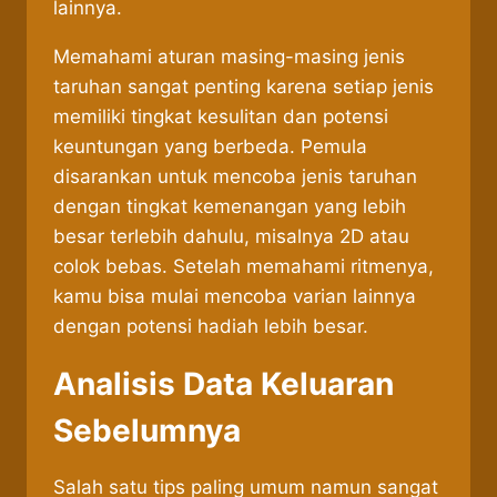
lainnya.
Memahami aturan masing-masing jenis
taruhan sangat penting karena setiap jenis
memiliki tingkat kesulitan dan potensi
keuntungan yang berbeda. Pemula
disarankan untuk mencoba jenis taruhan
dengan tingkat kemenangan yang lebih
besar terlebih dahulu, misalnya 2D atau
colok bebas. Setelah memahami ritmenya,
kamu bisa mulai mencoba varian lainnya
dengan potensi hadiah lebih besar.
Analisis Data Keluaran
Sebelumnya
Salah satu tips paling umum namun sangat