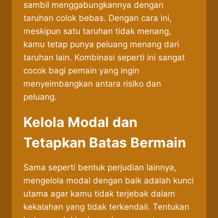
sambil menggabungkannya dengan
taruhan colok bebas. Dengan cara ini,
meskipun satu taruhan tidak menang,
kamu tetap punya peluang menang dari
taruhan lain. Kombinasi seperti ini sangat
cocok bagi pemain yang ingin
menyeimbangkan antara risiko dan
peluang.
Kelola Modal dan
Tetapkan Batas Bermain
Sama seperti bentuk perjudian lainnya,
mengelola modal dengan baik adalah kunci
utama agar kamu tidak terjebak dalam
kekalahan yang tidak terkendali. Tentukan