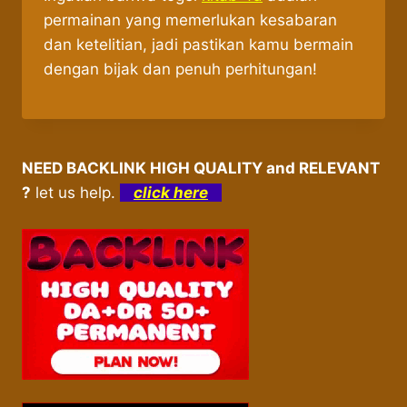
permainan yang memerlukan kesabaran
dan ketelitian, jadi pastikan kamu bermain
dengan bijak dan penuh perhitungan!
NEED BACKLINK HIGH QUALITY and RELEVANT
?
let us help.
click here