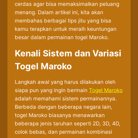
cerdas agar bisa memaksimalkan peluang
menang. Dalam artikel ini, kita akan
membahas berbagai tips jitu yang bisa
kamu terapkan untuk meraih keuntungan
besar dalam permainan togel Maroko.
Kenali Sistem dan Variasi
Togel Maroko
Langkah awal yang harus dilakukan oleh
siapa pun yang ingin bermain
Togel Maroko
adalah memahami sistem permainannya.
Berbeda dengan beberapa negara lain,
togel Maroko biasanya menawarkan
beberapa jenis taruhan seperti 2D, 3D, 4D,
colok bebas, dan permainan kombinasi