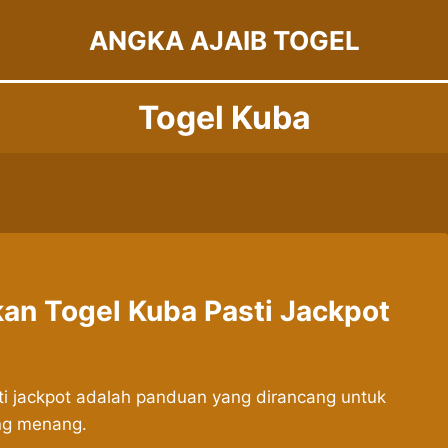
ANGKA AJAIB TOGEL
Togel Kuba
n Togel Kuba Pasti Jackpot
 jackpot adalah panduan yang dirancang untuk
ng menang.