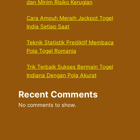
dan Minim Risiko Kerugian
Cara Ampuh Meraih Jackpot Togel
India Setiap Saat
Teknik Statistik Prediktif Membaca
Pola Togel Romania
Trik Terbaik Sukses Bermain Togel
Indiana Dengan Pola Akurat
Recent Comments
No comments to show.