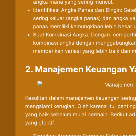
angka mana yang sering muncul.
Identifikasi Angka Panas dan Dingin: Set
sering keluar (angka panas) dan angka ya
panas memiliki kemungkinan lebih besar 
Buat Kombinasi Angka: Dengan memperti
kombinasi angka dengan menggabungkan a
memberikan variasi yang lebih baik dan
2. Manajemen Keuangan Ya
Kesulitan dalam manajemen keuangan sering
mengalami kerugian. Oleh karena itu, pentin
yang baik sebelum mulai bermain. Berikut a
yang efektif: