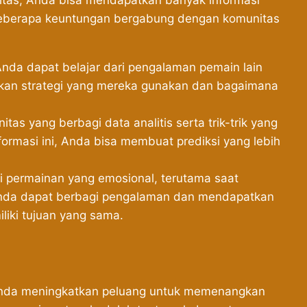
 Beberapa keuntungan bergabung dengan komunitas
Anda dapat belajar dari pengalaman pemain lain
ikan strategi yang mereka gunakan dan bagaimana
tas yang berbagi data analitis serta trik-trik yang
ormasi ini, Anda bisa membuat prediksi yang lebih
 permainan yang emosional, terutama saat
Anda dapat berbagi pengalaman dan mendapatkan
liki tujuan yang sama.
 Anda meningkatkan peluang untuk memenangkan