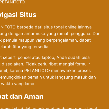
s PETANITOTO.
gasi Situs
ITOTO berbeda dari situs togel online lainnya
ncang dengan antarmuka yang ramah pengguna. Dan
aik pemula maupun yang berpengalaman, dapat
ruh fitur yang tersedia.
 seperti ponsel atau laptop, Anda sudah bisa
sediakan. Tidak perlu ribet mengisi formulir
g rumit, karena PETANITOTO menawarkan proses
i memungkinkan pemain untuk langsung masuk dan
 waktu yang lama.
pat dan Aman
ansaksi adalah aspek penting dalam dunia togel