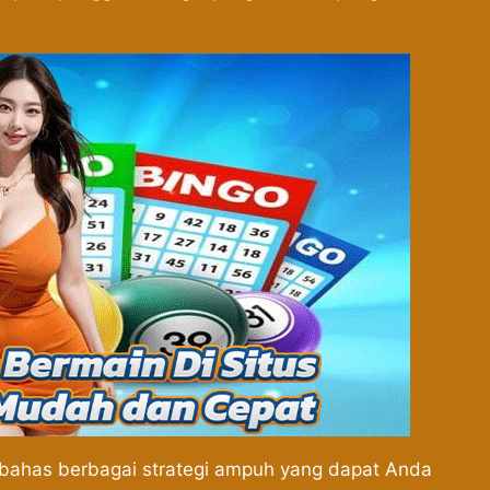
ahas berbagai strategi ampuh yang dapat Anda