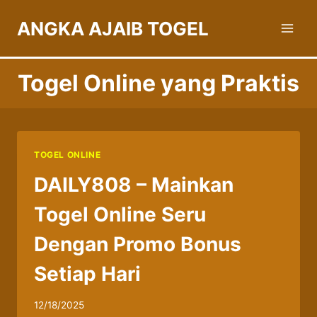
Skip
ANGKA AJAIB TOGEL
to
content
Togel Online yang Praktis
TOGEL ONLINE
DAILY808 – Mainkan
Togel Online Seru
Dengan Promo Bonus
Setiap Hari
12/18/2025