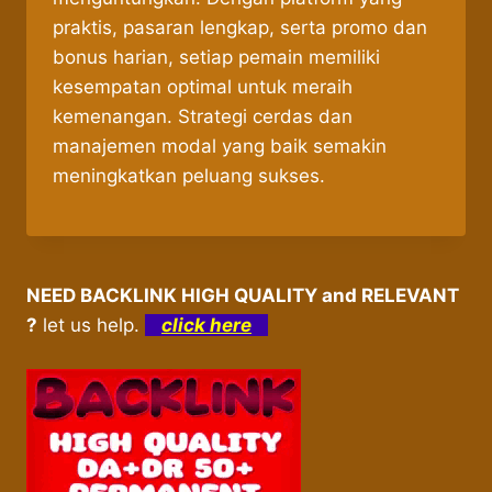
praktis, pasaran lengkap, serta promo dan
bonus harian, setiap pemain memiliki
kesempatan optimal untuk meraih
kemenangan. Strategi cerdas dan
manajemen modal yang baik semakin
meningkatkan peluang sukses.
NEED BACKLINK HIGH QUALITY and RELEVANT
?
let us help.
click here