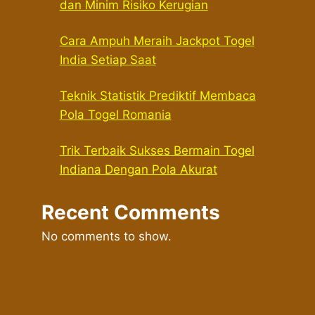
dan Minim Risiko Kerugian
Cara Ampuh Meraih Jackpot Togel
India Setiap Saat
Teknik Statistik Prediktif Membaca
Pola Togel Romania
Trik Terbaik Sukses Bermain Togel
Indiana Dengan Pola Akurat
Recent Comments
No comments to show.