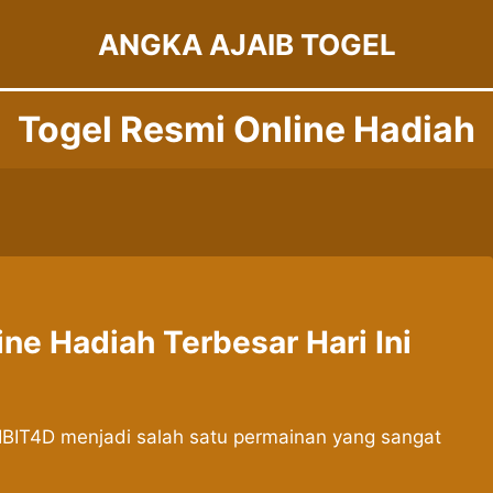
ANGKA AJAIB TOGEL
Togel Resmi Online Hadiah
ne Hadiah Terbesar Hari Ini
 BIBIT4D menjadi salah satu permainan yang sangat