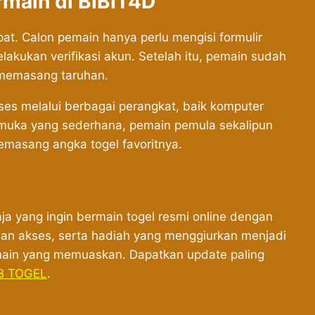
rmain di BIBIT4D
t. Calon pemain hanya perlu mengisi formulir
lakukan verifikasi akun. Setelah itu, pemain sudah
 memasang taruhan.
ses melalui berbagai perangkat, baik komputer
muka yang sederhana, pemain pemula sekalipun
asang angka togel favoritnya.
ja yang ingin bermain togel resmi online dengan
han akses, serta hadiah yang menggiurkan menjadi
ain yang memuaskan. Dapatkan update paling
B TOGEL
.