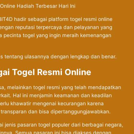
BIT4D hadir sebagai platform togel resmi online
Dengan reputasi terpercaya dan pelayanan yang
a pecinta togel yang ingin meraih kemenangan
tentang ulasannya dengan lengkap dan benar.
ai Togel Resmi Online
sa, melainkan togel resmi yang telah mendapatkan
erkait. Hal ini menjamin keamanan dan keadilan
perlu khawatir mengenai kecurangan karena
 transparan dan bisa dipertanggungjawabkan.
i jenis pasaran togel populer dari berbagai negara,
innya. Semua pasaran ini bisa diakses dengan