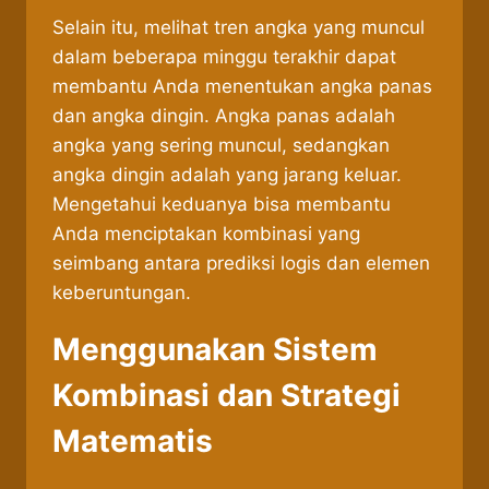
Selain itu, melihat tren angka yang muncul
dalam beberapa minggu terakhir dapat
membantu Anda menentukan angka panas
dan angka dingin. Angka panas adalah
angka yang sering muncul, sedangkan
angka dingin adalah yang jarang keluar.
Mengetahui keduanya bisa membantu
Anda menciptakan kombinasi yang
seimbang antara prediksi logis dan elemen
keberuntungan.
Menggunakan Sistem
Kombinasi dan Strategi
Matematis