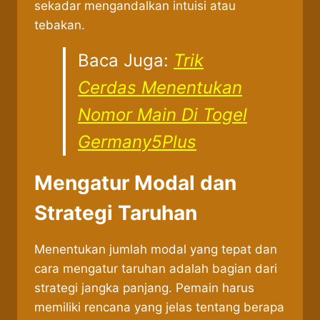
sekadar mengandalkan intuisi atau
tebakan.
Baca Juga:
Trik
Cerdas Menentukan
Nomor Main Di Togel
Germany5Plus
Mengatur Modal dan
Strategi Taruhan
Menentukan jumlah modal yang tepat dan
cara mengatur taruhan adalah bagian dari
strategi jangka panjang. Pemain harus
memiliki rencana yang jelas tentang berapa