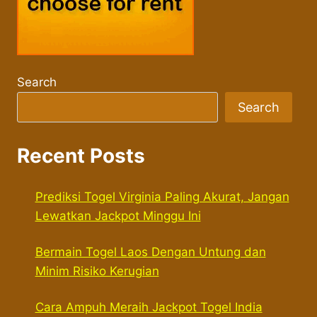
Search
Search
Recent Posts
Prediksi Togel Virginia Paling Akurat, Jangan
Lewatkan Jackpot Minggu Ini
Bermain Togel Laos Dengan Untung dan
Minim Risiko Kerugian
Cara Ampuh Meraih Jackpot Togel India