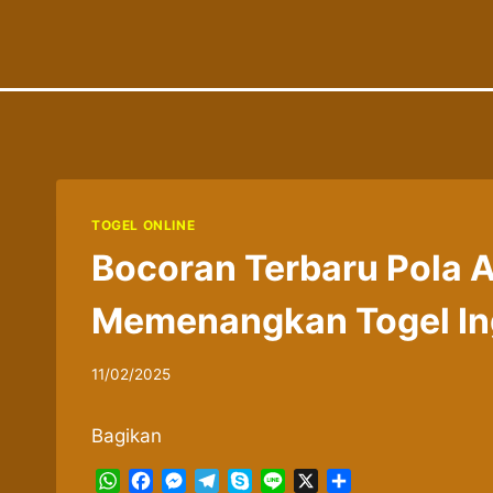
Skip
to
content
TOGEL ONLINE
Bocoran Terbaru Pola 
Memenangkan Togel In
11/02/2025
Bagikan
W
F
M
T
S
L
X
S