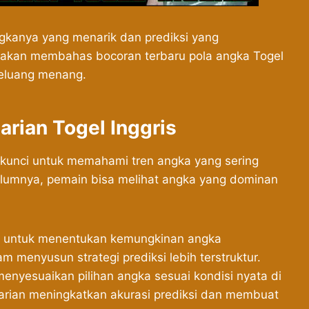
ngkanya yang menarik dan prediksi yang
akan membahas bocoran terbaru pola angka Togel
peluang menang.
arian Togel Inggris
i kunci untuk memahami tren angka yang sering
elumnya, pemain bisa melihat angka yang dominan
sis untuk menentukan kemungkinan angka
 menyusun strategi prediksi lebih terstruktur.
yesuaikan pilihan angka sesuai kondisi nyata di
 harian meningkatkan akurasi prediksi dan membuat