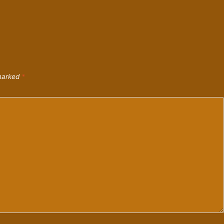
 marked
*