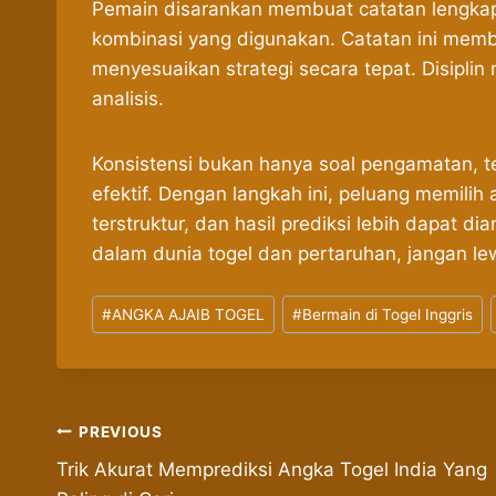
Pemain disarankan membuat catatan lengkap 
kombinasi yang digunakan. Catatan ini memb
menyesuaikan strategi secara tepat. Disip
analisis.
Konsistensi bukan hanya soal pengamatan, t
efektif. Dengan langkah ini, peluang memilih 
terstruktur, dan hasil prediksi lebih dapat 
dalam dunia togel dan pertaruhan, jangan 
Post
#
ANGKA AJAIB TOGEL
#
Bermain di Togel Inggris
Tags:
Post
PREVIOUS
Trik Akurat Memprediksi Angka Togel India Yang
navigation