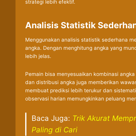
strategi lebih efektif.
Analisis Statistik Sederha
Menggunakan analisis statistik sederhana
angka. Dengan menghitung angka yang muncul 
lebih jelas.
Pemain bisa menyesuaikan kombinasi angka 
dan distribusi angka juga memberikan wawa
membuat prediksi lebih terukur dan sistemat
observasi harian memungkinkan peluang menan
Baca Juga:
Trik Akurat Mempr
Paling di Cari