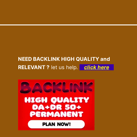
NEED BACKLINK HIGH QUALITY and
RELEVANT ?
let us help.
click here