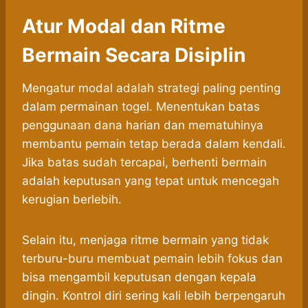
Atur Modal dan Ritme
Bermain Secara Disiplin
Mengatur modal adalah strategi paling penting
dalam permainan togel. Menentukan batas
penggunaan dana harian dan mematuhinya
membantu pemain tetap berada dalam kendali.
Jika batas sudah tercapai, berhenti bermain
adalah keputusan yang tepat untuk mencegah
kerugian berlebih.
Selain itu, menjaga ritme bermain yang tidak
terburu-buru membuat pemain lebih fokus dan
bisa mengambil keputusan dengan kepala
dingin. Kontrol diri sering kali lebih berpengaruh