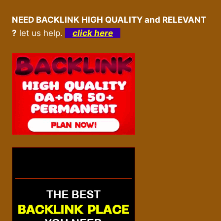
NEED BACKLINK HIGH QUALITY and RELEVANT
?
let us help.
click here