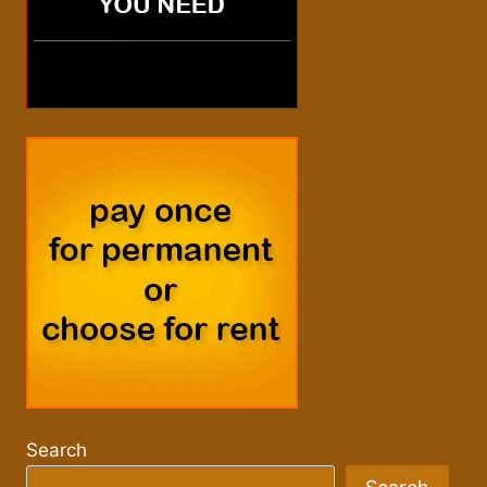
Search