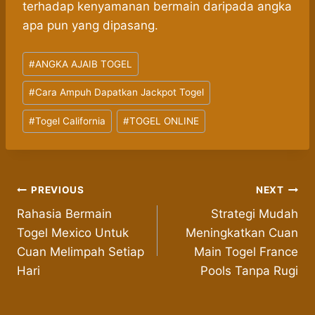
terhadap kenyamanan bermain daripada angka
apa pun yang dipasang.
Post
#
ANGKA AJAIB TOGEL
Tags:
#
Cara Ampuh Dapatkan Jackpot Togel
#
Togel California
#
TOGEL ONLINE
Post
PREVIOUS
NEXT
Rahasia Bermain
Strategi Mudah
navigation
Togel Mexico Untuk
Meningkatkan Cuan
Cuan Melimpah Setiap
Main Togel France
Hari
Pools Tanpa Rugi