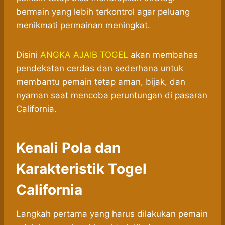
bermain yang lebih terkontrol agar peluang
menikmati permainan meningkat.
Disini
ANGKA AJAIB TOGEL
akan membahas
pendekatan cerdas dan sederhana untuk
membantu pemain tetap aman, bijak, dan
nyaman saat mencoba peruntungan di pasaran
California.
Kenali Pola dan
Karakteristik Togel
California
Langkah pertama yang harus dilakukan pemain