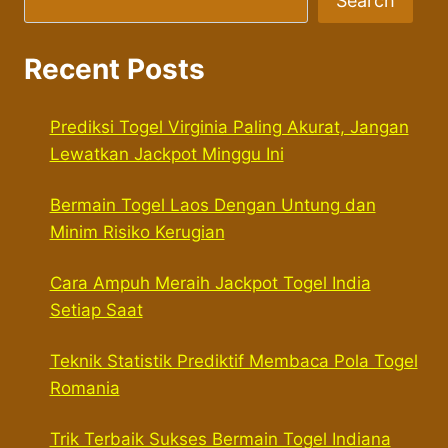
Search
Recent Posts
Prediksi Togel Virginia Paling Akurat, Jangan
Lewatkan Jackpot Minggu Ini
Bermain Togel Laos Dengan Untung dan
Minim Risiko Kerugian
Cara Ampuh Meraih Jackpot Togel India
Setiap Saat
Teknik Statistik Prediktif Membaca Pola Togel
Romania
Trik Terbaik Sukses Bermain Togel Indiana