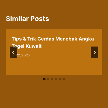
Similar Posts
Tips & Trik Cerdas Menebak Angka
Togel Kuwait
04/21/2025