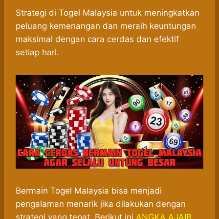
h
a
e
e
k
i
h
a
c
s
l
y
n
a
Strategi di Togel Malaysia untuk meningkatkan
t
e
s
e
p
e
r
peluang kemenangan dan meraih keuntungan
s
b
e
g
e
e
maksimal dengan cara cerdas dan efektif
A
o
n
r
setiap hari.
p
o
g
a
p
k
e
m
r
Bermain Togel Malaysia bisa menjadi
pengalaman menarik jika dilakukan dengan
strategi yang tepat. Berikut ini
ANGKA AJAIB