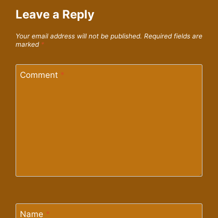
Leave a Reply
Your email address will not be published.
Required fields are
marked
*
Comment
*
Name
*