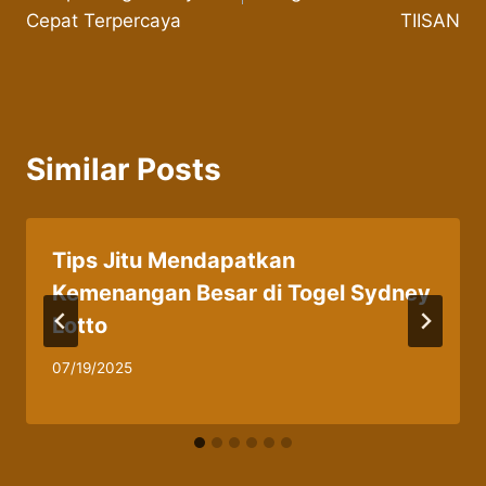
Cepat Terpercaya
TIISAN
Similar Posts
Tips Jitu Mendapatkan
Kemenangan Besar di Togel Sydney
Lotto
07/19/2025