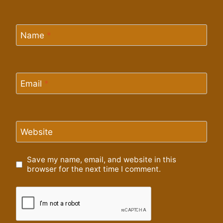
Name
*
Email
*
Website
Save my name, email, and website in this
browser for the next time I comment.