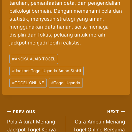
taruhan, pemanfaatan data, dan pengendalian
psikologi bermain. Dengan memahami pola dan
statistik, menyusun strategi yang aman,
menggunakan data harian, serta menjaga
disiplin dan fokus, peluang untuk meraih
jackpot menjadi lebih realistis.
Post
#
ANGKA AJAIB TOGEL
Tags:
#
Jackpot Togel Uganda Aman Stabil
#
TOGEL ONLINE
#
Togel Uganda
Post
PREVIOUS
NEXT
Pola Akurat Menang
Cara Ampuh Menang
navigation
Jackpot Togel Kenya
Togel Online Bersama