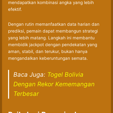
mendapatkan kombinasi angka yang lebih
efektif.
Dengan rutin memanfaatkan data harian dan
prediksi, pemain dapat membangun strategi
yang lebih matang. Langkah ini membantu
membidik jackpot dengan pendekatan yang
aman, stabil, dan terukur, bukan hanya
mengandalkan keberuntungan semata.
Baca Juga:
Togel Bolivia
Dengan Rekor Kememangan
Terbesar