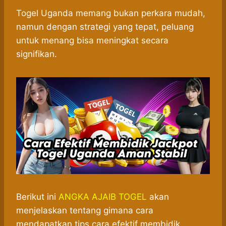
h
a
e
e
k
i
h
a
c
s
l
y
n
a
Togel Uganda memang bukan perkara mudah,
t
e
s
e
p
e
r
namun dengan strategi yang tepat, peluang
s
b
e
g
e
e
untuk menang bisa meningkat secara
A
o
n
r
signifikan.
p
o
g
a
p
k
e
m
r
Berikut ini
ANGKA AJAIB TOGEL
akan
menjelaskan tentang gimana cara
mendapatkan tips cara efektif membidik