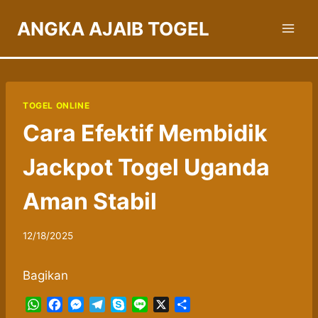
Skip
ANGKA AJAIB TOGEL
to
content
TOGEL ONLINE
Cara Efektif Membidik
Jackpot Togel Uganda
Aman Stabil
12/18/2025
Bagikan
W
F
M
T
S
L
X
S