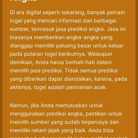
Di era digital seperti sekarang, banyak pemain
togel yang mencari informasi dari berbagai
sumber, termasuk jasa prediksi angka. Jasa ini
biasanya memberikan angka-angka yang
dianggap memiliki peluang besar untuk keluar
pada putaran togel berikutnya. Walaupun
demikian, Anda harus berhati-hati dalam
memilih jasa prediksi. Tidak semua prediksi
yang diberikan dapat diandalkan, karena, pada
akhirnya, togel adalah permainan acak.
Namun, jika Anda memutuskan untuk
menggunakan prediksi angka, pastikan untuk
memilih sumber yang sudah terpercaya dan
memiliki rekam jejak yang baik. Anda bisa