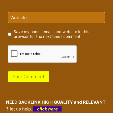
Website
Save my name, email, and website in this
browser for the next time I comment.
NEED BACKLINK HIGH QUALITY and RELEVANT
?
let us help.
click here