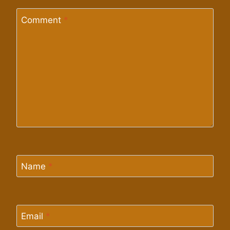
Comment
*
Name
*
Email
*