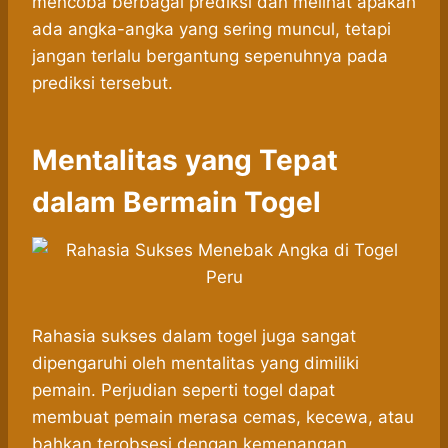
mencoba berbagai prediksi dan melihat apakah
ada angka-angka yang sering muncul, tetapi
jangan terlalu bergantung sepenuhnya pada
prediksi tersebut.
Mentalitas yang Tepat
dalam Bermain Togel
Rahasia sukses dalam togel juga sangat
dipengaruhi oleh mentalitas yang dimiliki
pemain. Perjudian seperti togel dapat
membuat pemain merasa cemas, kecewa, atau
bahkan terobsesi dengan kemenangan.