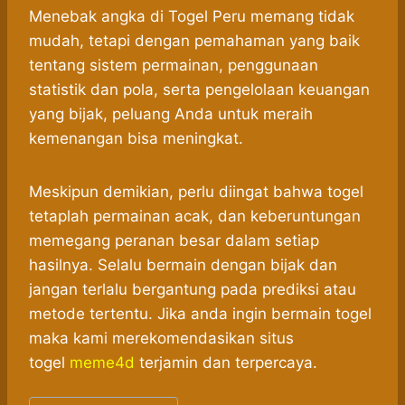
Menebak angka di Togel Peru memang tidak
mudah, tetapi dengan pemahaman yang baik
tentang sistem permainan, penggunaan
statistik dan pola, serta pengelolaan keuangan
yang bijak, peluang Anda untuk meraih
kemenangan bisa meningkat.
Meskipun demikian, perlu diingat bahwa togel
tetaplah permainan acak, dan keberuntungan
memegang peranan besar dalam setiap
hasilnya. Selalu bermain dengan bijak dan
jangan terlalu bergantung pada prediksi atau
metode tertentu. Jika anda ingin bermain togel
maka kami merekomendasikan situs
togel
meme4d
terjamin dan terpercaya.
Post