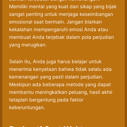
Memiliki mental yang kuat dan sikap yang bijak
sangat penting untuk menjaga keseimbangan
emosional saat bermain. Jangan biarkan
kekalahan mempengaruhi emosi Anda atau
membuat Anda terjebak dalam pola perjudian
yang merugikan.
Selain itu, Anda juga harus belajar untuk
menerima kenyataan bahwa tidak selalu ada
kemenangan yang pasti dalam perjudian.
Meskipun ada beberapa metode yang dapat
membantu meningkatkan peluang, hasil akhir
tetaplah bergantung pada faktor
keberuntungan.