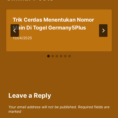
Trik Cerdas Menentukan Nomor
Main Di Togel Germany5Plus
11/04/2025
Leave a Reply
Your email address will not be published.
Required fields are
marked
*