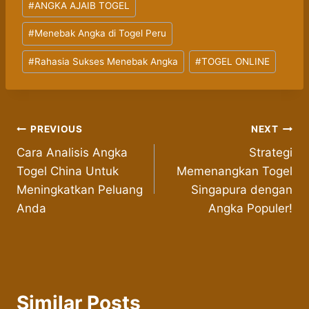
#
ANGKA AJAIB TOGEL
Tags:
#
Menebak Angka di Togel Peru
#
Rahasia Sukses Menebak Angka
#
TOGEL ONLINE
Post
PREVIOUS
NEXT
Cara Analisis Angka
Strategi
navigation
Togel China Untuk
Memenangkan Togel
Meningkatkan Peluang
Singapura dengan
Anda
Angka Populer!
Similar Posts