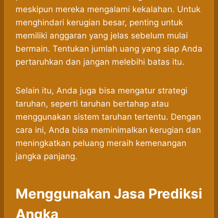
meskipun mereka mengalami kekalahan. Untuk
menghindari kerugian besar, penting untuk
memiliki anggaran yang jelas sebelum mulai
bermain. Tentukan jumlah uang yang siap Anda
pertaruhkan dan jangan melebihi batas itu.
Selain itu, Anda juga bisa mengatur strategi
taruhan, seperti taruhan bertahap atau
menggunakan sistem taruhan tertentu. Dengan
cara ini, Anda bisa meminimalkan kerugian dan
meningkatkan peluang meraih kemenangan
jangka panjang.
Menggunakan Jasa Prediksi
Angka