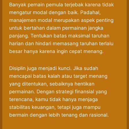
Banyak pemain pemula terjebak karena tidak
mengatur modal dengan baik. Padahal,
manajemen modal merupakan aspek penting
untuk bertahan dalam permainan jangka
panjang. Tentukan batas maksimal taruhan
harian dan hindari memasang taruhan terlalu
besar hanya karena ingin cepat menang.
Disiplin juga menjadi kunci. Jika sudah
mencapai batas kalah atau target menang
yang ditentukan, sebaiknya hentikan
permainan. Dengan strategi finansial yang
terencana, kamu tidak hanya menjaga
stabilitas keuangan, tetapi juga mampu
bermain dengan lebih tenang dan rasional.