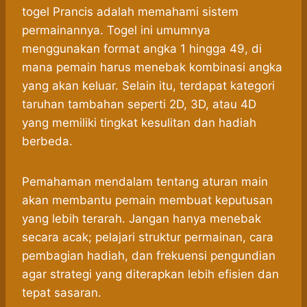
togel Prancis adalah memahami sistem
permainannya. Togel ini umumnya
menggunakan format angka 1 hingga 49, di
mana pemain harus menebak kombinasi angka
yang akan keluar. Selain itu, terdapat kategori
taruhan tambahan seperti 2D, 3D, atau 4D
yang memiliki tingkat kesulitan dan hadiah
berbeda.
Pemahaman mendalam tentang aturan main
akan membantu pemain membuat keputusan
yang lebih terarah. Jangan hanya menebak
secara acak; pelajari struktur permainan, cara
pembagian hadiah, dan frekuensi pengundian
agar strategi yang diterapkan lebih efisien dan
tepat sasaran.