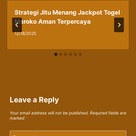
Strategi Jitu Menang Jackpot Togel
Maroko Aman Terpercaya
12/18/2025
Leave a Reply
Your email address will not be published.
Required fields are
marked
*