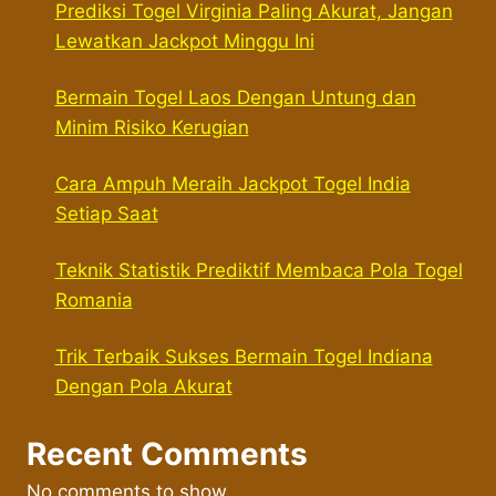
Prediksi Togel Virginia Paling Akurat, Jangan
Lewatkan Jackpot Minggu Ini
Bermain Togel Laos Dengan Untung dan
Minim Risiko Kerugian
Cara Ampuh Meraih Jackpot Togel India
Setiap Saat
Teknik Statistik Prediktif Membaca Pola Togel
Romania
Trik Terbaik Sukses Bermain Togel Indiana
Dengan Pola Akurat
Recent Comments
No comments to show.