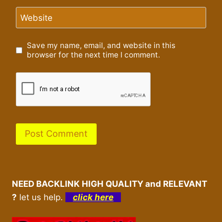
Website
Save my name, email, and website in this
browser for the next time I comment.
NEED BACKLINK HIGH QUALITY and RELEVANT
?
let us help.
click here