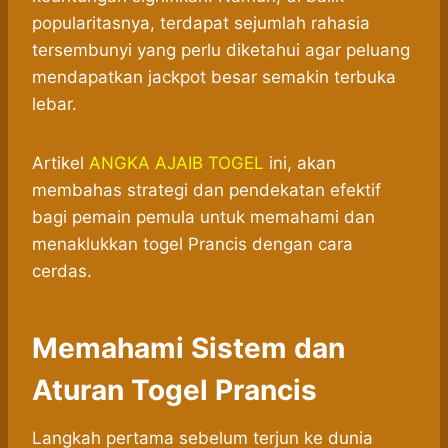
popularitasnya, terdapat sejumlah rahasia
tersembunyi yang perlu diketahui agar peluang
mendapatkan jackpot besar semakin terbuka
lebar.
Artikel
ANGKA AJAIB TOGEL
ini, akan
membahas strategi dan pendekatan efektif
bagi pemain pemula untuk memahami dan
menaklukkan togel Prancis dengan cara
cerdas.
Memahami Sistem dan
Aturan Togel Prancis
Langkah pertama sebelum terjun ke dunia