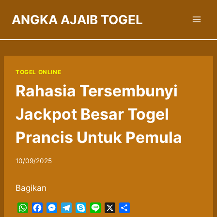
Skip
ANGKA AJAIB TOGEL
to
content
TOGEL ONLINE
Rahasia Tersembunyi
Jackpot Besar Togel
Prancis Untuk Pemula
10/09/2025
Bagikan
W
F
M
T
S
L
X
S