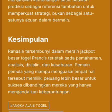
prediksi sebagai referensi tambahan untuk
memperkuat strategi, bukan sebagai satu-
satunya acuan dalam bermain.
Kesimpulan
Rahasia tersembunyi dalam meraih jackpot
besar togel Prancis terletak pada pemahaman,
analisis, disiplin, dan kesabaran. Pemain
pemula yang mampu menguasai empat hal
tersebut memiliki peluang lebih besar untuk
sukses dibandingkan mereka yang hanya
mengandalkan keberuntungan.
Post
#
ANGKA AJAIB TOGEL
Tags: