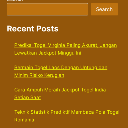
Search
Recent Posts
Prediksi Togel Virginia Paling Akurat, Jangan
Lewatkan Jackpot Minggu Ini
Bermain Togel Laos Dengan Untung dan
Minim Risiko Kerugian
Cara Ampuh Meraih Jackpot Togel India
Setiap Saat
Teknik Statistik Prediktif Membaca Pola Togel
Romania