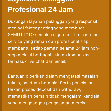
Profesional 24 Jam
Dukungan layanan pelanggan yang responsif
menjadi faktor penting yang membuat
SEMUTTOTO semakin digemari. Tim customer
service yang ramah dan profesional siap
membantu setiap pemain selama 24 jam non-
stop melalui berbagai saluran komunikasi,
termasuk live chat dan email.
Bantuan diberikan dalam mengatasi masalah
teknis, panduan bermain. Serta penjelasan
terkait proses deposit dan withdraw,
memastikan pemain tidak mengalami kendala
yang mengganggu pengalaman mereka.