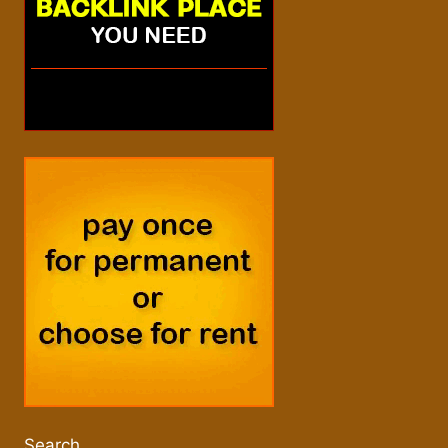
Search