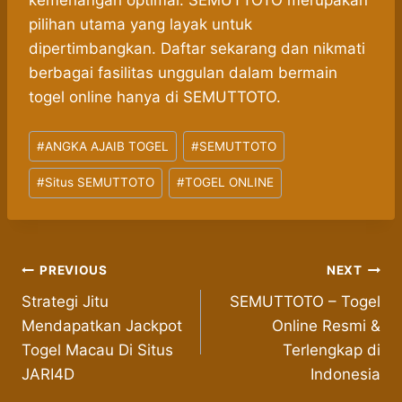
kemenangan optimal. SEMUTTOTO merupakan
pilihan utama yang layak untuk
dipertimbangkan. Daftar sekarang dan nikmati
berbagai fasilitas unggulan dalam bermain
togel online hanya di SEMUTTOTO.
Post
#
ANGKA AJAIB TOGEL
#
SEMUTTOTO
Tags:
#
Situs SEMUTTOTO
#
TOGEL ONLINE
Post
PREVIOUS
NEXT
Strategi Jitu
SEMUTTOTO – Togel
navigation
Mendapatkan Jackpot
Online Resmi &
Togel Macau Di Situs
Terlengkap di
JARI4D
Indonesia