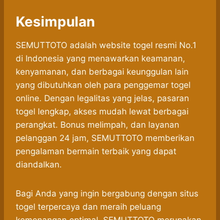
Kesimpulan
SEMUTTOTO adalah website togel resmi No.1
di Indonesia yang menawarkan keamanan,
kenyamanan, dan berbagai keunggulan lain
yang dibutuhkan oleh para penggemar togel
online. Dengan legalitas yang jelas, pasaran
togel lengkap, akses mudah lewat berbagai
perangkat. Bonus melimpah, dan layanan
pelanggan 24 jam, SEMUTTOTO memberikan
pengalaman bermain terbaik yang dapat
diandalkan.
Bagi Anda yang ingin bergabung dengan situs
togel terpercaya dan meraih peluang