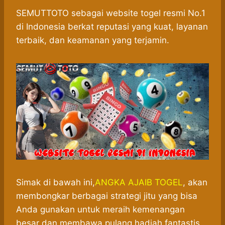
h
a
e
e
k
i
h
a
c
s
l
y
n
a
SEMUTTOTO sebagai website togel resmi No.1
t
e
s
e
p
e
r
di Indonesia berkat reputasi yang kuat, layanan
s
b
e
g
e
e
terbaik, dan keamanan yang terjamin.
A
o
n
r
p
o
g
a
p
k
e
m
r
Simak di bawah ini,
ANGKA AJAIB TOGEL
, akan
membongkar berbagai strategi jitu yang bisa
Anda gunakan untuk meraih kemenangan
besar dan membawa pulang hadiah fantastis.