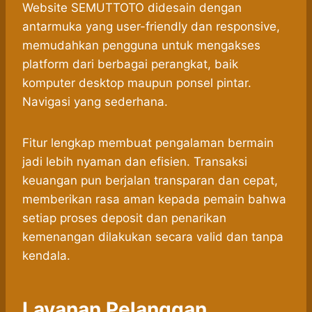
Website SEMUTTOTO didesain dengan
antarmuka yang user-friendly dan responsive,
memudahkan pengguna untuk mengakses
platform dari berbagai perangkat, baik
komputer desktop maupun ponsel pintar.
Navigasi yang sederhana.
Fitur lengkap membuat pengalaman bermain
jadi lebih nyaman dan efisien. Transaksi
keuangan pun berjalan transparan dan cepat,
memberikan rasa aman kepada pemain bahwa
setiap proses deposit dan penarikan
kemenangan dilakukan secara valid dan tanpa
kendala.
Layanan Pelanggan