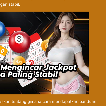
gan stabil.
askan tentang gimana cara mendapatkan panduan