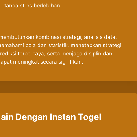
l tanpa stres berlebihan.
l membutuhkan kombinasi strategi, analisis data,
emahami pola dan statistik, menetapkan strategi
diksi terpercaya, serta menjaga disiplin dan
apat meningkat secara signifikan.
in Dengan Instan Togel