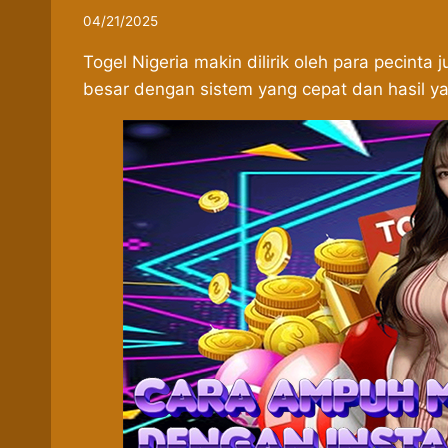
04/21/2025
Togel Nigeria makin dilirik oleh para pecin
besar dengan sistem yang cepat dan hasil ya