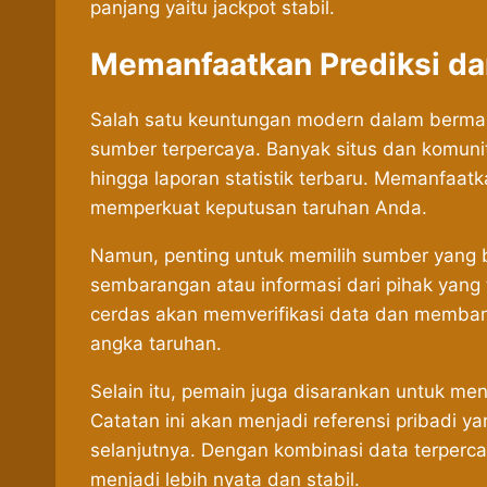
panjang yaitu jackpot stabil.
Memanfaatkan Prediksi d
Salah satu keuntungan modern dalam bermain
sumber terpercaya. Banyak situs dan komunit
hingga laporan statistik terbaru. Memanfaa
memperkuat keputusan taruhan Anda.
Namun, penting untuk memilih sumber yang be
sembarangan atau informasi dari pihak yang
cerdas akan memverifikasi data dan memb
angka taruhan.
Selain itu, pemain juga disarankan untuk me
Catatan ini akan menjadi referensi pribadi 
selanjutnya. Dengan kombinasi data terperca
menjadi lebih nyata dan stabil.