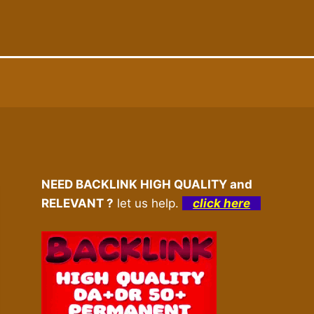
NEED BACKLINK HIGH QUALITY and
RELEVANT ?
let us help.
click here