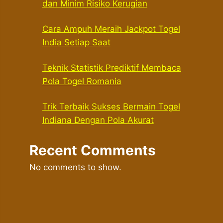
dan Minim Risiko Kerugian
Cara Ampuh Meraih Jackpot Togel
India Setiap Saat
Teknik Statistik Prediktif Membaca
Pola Togel Romania
Trik Terbaik Sukses Bermain Togel
Indiana Dengan Pola Akurat
Recent Comments
No comments to show.