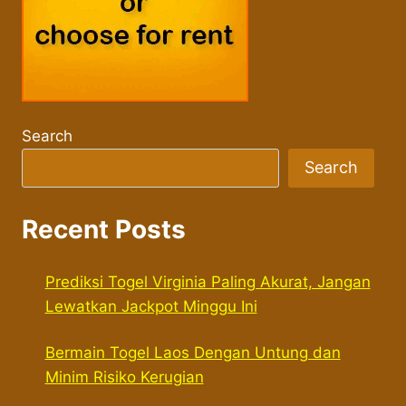
Search
Search
Recent Posts
Prediksi Togel Virginia Paling Akurat, Jangan
Lewatkan Jackpot Minggu Ini
Bermain Togel Laos Dengan Untung dan
Minim Risiko Kerugian