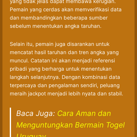
yang tidak jelas dapat membawa kerugian.
Pemain yang cerdas akan memverifikasi data
dan membandingkan beberapa sumber
sebelum menentukan angka taruhan.
Selain itu, pemain juga disarankan untuk
mencatat hasil taruhan dan tren angka yang
muncul. Catatan ini akan menjadi referensi
pribadi yang berharga untuk menentukan
langkah selanjutnya. Dengan kombinasi data
terpercaya dan pengalaman sendiri, peluang
meraih jackpot menjadi lebih nyata dan stabil.
Baca Juga:
Cara Aman dan
Menguntungkan Bermain Togel
Uruguay