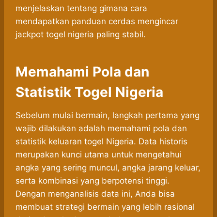
menjelaskan tentang gimana cara
mendapatkan panduan cerdas mengincar
jackpot togel nigeria paling stabil.
Memahami Pola dan
Statistik Togel Nigeria
Sebelum mulai bermain, langkah pertama yang
wajib dilakukan adalah memahami pola dan
statistik keluaran togel Nigeria. Data historis
merupakan kunci utama untuk mengetahui
angka yang sering muncul, angka jarang keluar,
serta kombinasi yang berpotensi tinggi.
Dengan menganalisis data ini, Anda bisa
membuat strategi bermain yang lebih rasional