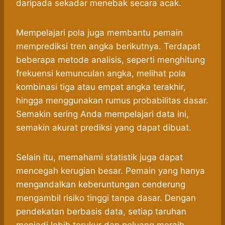
daripada sekadar menebak secara acak.
Mempelajari pola juga membantu pemain
memprediksi tren angka berikutnya. Terdapat
beberapa metode analisis, seperti menghitung
frekuensi kemunculan angka, melihat pola
kombinasi tiga atau empat angka terakhir,
hingga menggunakan rumus probabilitas dasar.
Semakin sering Anda mempelajari data ini,
semakin akurat prediksi yang dapat dibuat.
Selain itu, memahami statistik juga dapat
mencegah kerugian besar. Pemain yang hanya
mengandalkan keberuntungan cenderung
mengambil risiko tinggi tanpa dasar. Dengan
pendekatan berbasis data, setiap taruhan