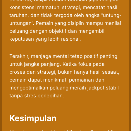
konsistensi mematuhi strategi, mencatat hasil
taruhan, dan tidak tergoda oleh angka “untung-
untungan”. Pemain yang disiplin mampu menilai
peluang dengan objektif dan mengambil
keputusan yang lebih rasional.
Terakhir, menjaga mental tetap positif penting
untuk jangka panjang. Ketika fokus pada
proses dan strategi, bukan hanya hasil sesaat,
pemain dapat menikmati permainan dan
mengoptimalkan peluang meraih jackpot stabil
tanpa stres berlebihan.
Kesimpulan