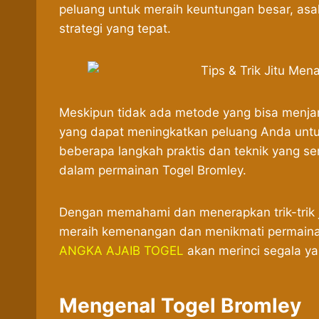
t
e
s
e
p
e
r
peluang untuk meraih keuntungan besar, as
s
b
e
g
e
e
strategi yang tepat.
A
o
n
r
p
o
g
a
p
k
e
m
r
Meskipun tidak ada metode yang bisa menja
yang dapat meningkatkan peluang Anda untu
beberapa langkah praktis dan teknik yang s
dalam permainan Togel Bromley.
Dengan memahami dan menerapkan trik-trik j
meraih kemenangan dan menikmati permainan 
ANGKA AJAIB TOGEL
akan merinci segala ya
Mengenal Togel Bromley