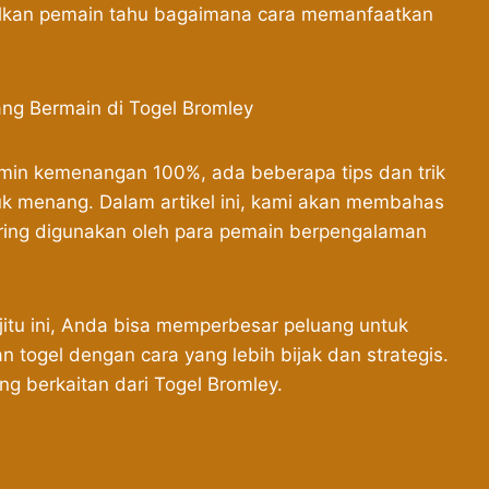
alkan pemain tahu bagaimana cara memanfaatkan
min kemenangan 100%, ada beberapa tips dan trik
k menang. Dalam artikel ini, kami akan membahas
ering digunakan oleh para pemain berpengalaman
itu ini, Anda bisa memperbesar peluang untuk
togel dengan cara yang lebih bijak dan strategis.
ng berkaitan dari Togel Bromley.