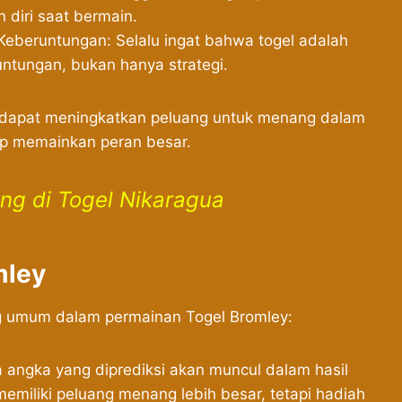
diri saat bermain.
eberuntungan: Selalu ingat bahwa togel adalah
ntungan, bukan hanya strategi.
da dapat meningkatkan peluang untuk menang dalam
ap memainkan peran besar.
ang di Togel Nikaragua
mley
ng umum dalam permainan Togel Bromley:
a angka yang diprediksi akan muncul dalam hasil
memiliki peluang menang lebih besar, tetapi hadiah