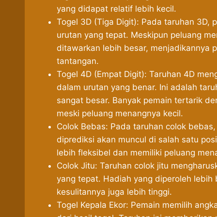
yang didapat relatif lebih kecil.
Togel 3D (Tiga Digit): Pada taruhan 3D,
urutan yang tepat. Meskipun peluang men
ditawarkan lebih besar, menjadikannya p
tantangan.
Togel 4D (Empat Digit): Taruhan 4D me
dalam urutan yang benar. Ini adalah taru
sangat besar. Banyak pemain tertarik d
meski peluang menangnya kecil.
Colok Bebas: Pada taruhan colok bebas,
diprediksi akan muncul di salah satu pos
lebih fleksibel dan memiliki peluang mena
Colok Jitu: Taruhan colok jitu menghar
yang tepat. Hadiah yang diperoleh lebih
kesulitannya juga lebih tinggi.
Togel Kepala Ekor: Pemain memilih angka 