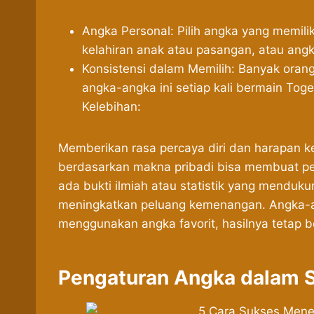
Angka Personal: Pilih angka yang memili
kelahiran anak atau pasangan, atau a
Konsistensi dalam Memilih: Banyak oran
angka-angka ini setiap kali bermain Toge
Kelebihan:
Memberikan rasa percaya diri dan harapan k
berdasarkan makna pribadi bisa membuat pe
ada bukti ilmiah atau statistik yang mendu
meningkatkan peluang kemenangan. Angka-ang
menggunakan angka favorit, hasilnya tetap 
Pengaturan Angka dalam S