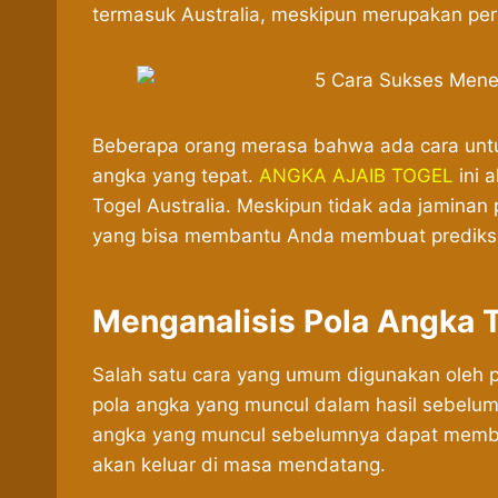
t
e
s
e
p
e
r
termasuk Australia, meskipun merupakan pe
s
b
e
g
e
e
A
o
n
r
p
o
g
a
p
k
e
m
r
Beberapa orang merasa bahwa ada cara un
angka yang tepat.
ANGKA AJAIB TOGEL
ini 
Togel Australia. Meskipun tidak ada jaminan
yang bisa membantu Anda membuat prediksi l
Menganalisis Pola Angka 
Salah satu cara yang umum digunakan oleh 
pola angka yang muncul dalam hasil sebelu
angka yang muncul sebelumnya dapat membe
akan keluar di masa mendatang.