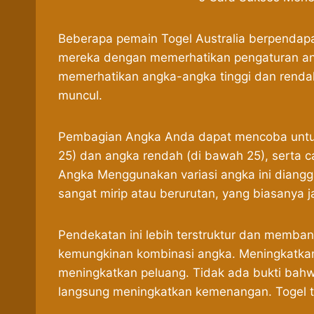
Beberapa pemain Togel Australia berpendap
mereka dengan memerhatikan pengaturan ang
memerhatikan angka-angka tinggi dan rendah
muncul.
Pembagian Angka Anda dapat mencoba untuk 
25) dan angka rendah (di bawah 25), serta c
Angka Menggunakan variasi angka ini diangg
sangat mirip atau berurutan, yang biasanya j
Pendekatan ini lebih terstruktur dan memb
kemungkinan kombinasi angka. Meningkatkan 
meningkatkan peluang. Tidak ada bukti bahw
langsung meningkatkan kemenangan. Togel tet