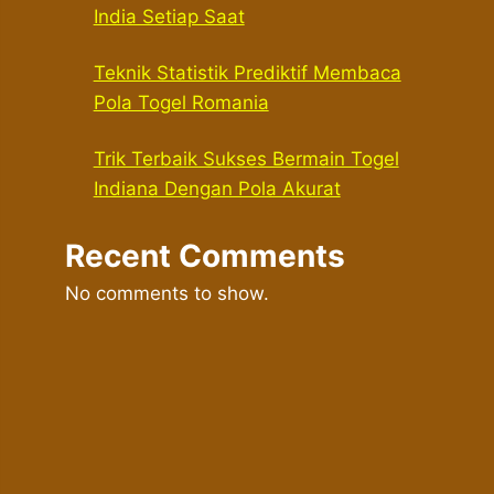
India Setiap Saat
Teknik Statistik Prediktif Membaca
Pola Togel Romania
Trik Terbaik Sukses Bermain Togel
Indiana Dengan Pola Akurat
Recent Comments
No comments to show.