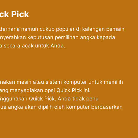
k Pick
ederhana namun cukup populer di kalangan pemain
menyerahkan keputusan pemilihan angka kepada
a secara acak untuk Anda.
nakan mesin atau sistem komputer untuk memilih
ng menyediakan opsi Quick Pick ini.
nggunakan Quick Pick, Anda tidak perlu
ua angka akan dipilih oleh komputer berdasarkan