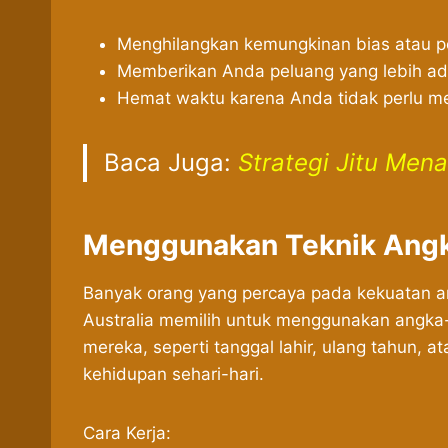
Menghilangkan kemungkinan bias atau pe
Memberikan Anda peluang yang lebih adi
Hemat waktu karena Anda tidak perlu m
Baca Juga:
Strategi Jitu Men
Menggunakan Teknik Ang
Banyak orang yang percaya pada kekuatan a
Australia memilih untuk menggunakan angka-
mereka, seperti tanggal lahir, ulang tahun, 
kehidupan sehari-hari.
Cara Kerja: