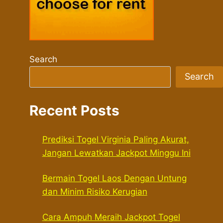
Search
Search
Recent Posts
Prediksi Togel Virginia Paling Akurat,
Jangan Lewatkan Jackpot Minggu Ini
Bermain Togel Laos Dengan Untung
dan Minim Risiko Kerugian
Cara Ampuh Meraih Jackpot Togel