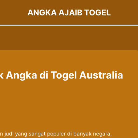
ANGKA AJAIB TOGEL
 Angka di Togel Australia
n judi yang sangat populer di banyak negara,