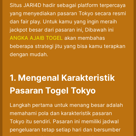
Situs JARI4D hadir sebagai platform terpercaya
yang menyediakan pasaran Tokyo secara resmi
dan fair play. Untuk kamu yang ingin meraih
jackpot besar dari pasaran ini, Dibawah ini
ANGKA AJAIB TOGEL
akan membahas
beberapa strategi jitu yang bisa kamu terapkan
dengan mudah.
1. Mengenal Karakteristik
Pasaran Togel Tokyo
Langkah pertama untuk menang besar adalah
memahami pola dan karakteristik pasaran
Tokyo itu sendiri. Pasaran ini memiliki jadwal
pengeluaran tetap setiap hari dan bersumber