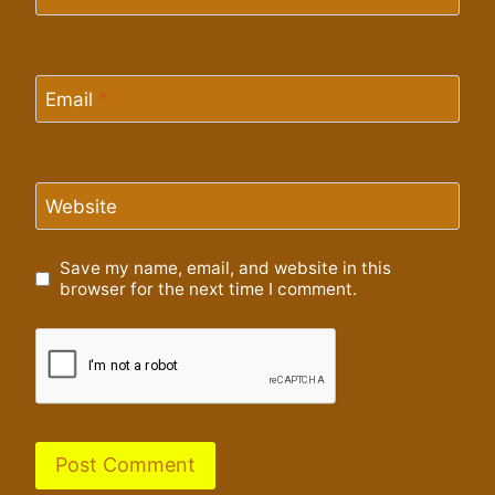
Email
*
Website
Save my name, email, and website in this
browser for the next time I comment.