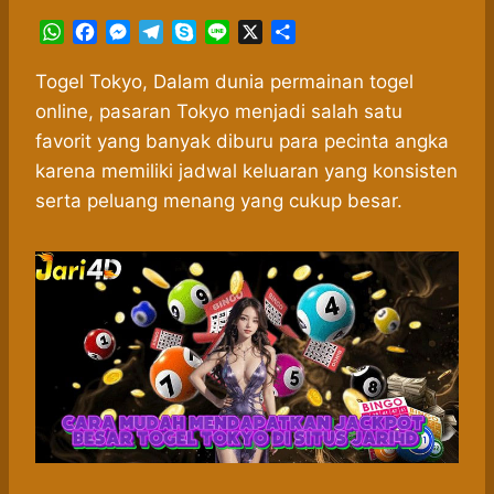
W
F
M
T
S
L
X
S
h
a
e
e
k
i
h
a
c
s
l
y
n
a
Togel Tokyo, Dalam dunia permainan togel
t
e
s
e
p
e
r
online, pasaran Tokyo menjadi salah satu
s
b
e
g
e
e
favorit yang banyak diburu para pecinta angka
A
o
n
r
karena memiliki jadwal keluaran yang konsisten
p
o
g
a
serta peluang menang yang cukup besar.
p
k
e
m
r