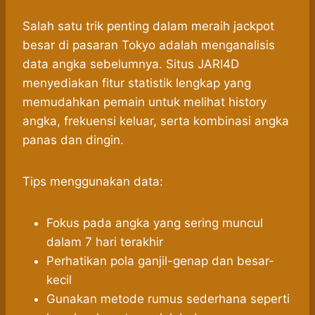
Salah satu trik penting dalam meraih jackpot
besar di pasaran Tokyo adalah menganalisis
data angka sebelumnya. Situs JARI4D
menyediakan fitur statistik lengkap yang
memudahkan pemain untuk melihat history
angka, frekuensi keluar, serta kombinasi angka
panas dan dingin.
Tips menggunakan data:
Fokus pada angka yang sering muncul
dalam 7 hari terakhir
Perhatikan pola ganjil-genap dan besar-
kecil
Gunakan metode rumus sederhana seperti