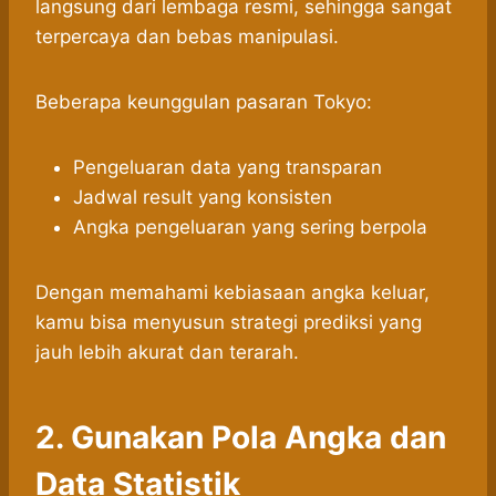
langsung dari lembaga resmi, sehingga sangat
terpercaya dan bebas manipulasi.
Beberapa keunggulan pasaran Tokyo:
Pengeluaran data yang transparan
Jadwal result yang konsisten
Angka pengeluaran yang sering berpola
Dengan memahami kebiasaan angka keluar,
kamu bisa menyusun strategi prediksi yang
jauh lebih akurat dan terarah.
2. Gunakan Pola Angka dan
Data Statistik