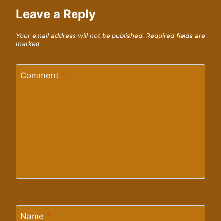
Leave a Reply
Your email address will not be published.
Required fields are
marked
*
Comment
*
Name
*