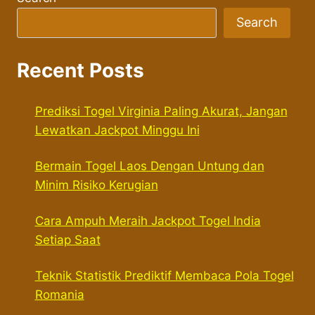
Search
Recent Posts
Prediksi Togel Virginia Paling Akurat, Jangan
Lewatkan Jackpot Minggu Ini
Bermain Togel Laos Dengan Untung dan
Minim Risiko Kerugian
Cara Ampuh Meraih Jackpot Togel India
Setiap Saat
Teknik Statistik Prediktif Membaca Pola Togel
Romania