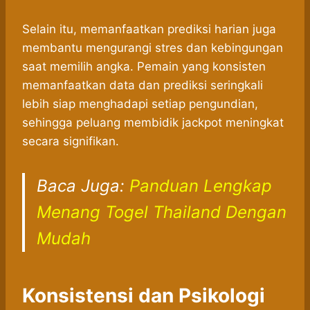
Selain itu, memanfaatkan prediksi harian juga
membantu mengurangi stres dan kebingungan
saat memilih angka. Pemain yang konsisten
memanfaatkan data dan prediksi seringkali
lebih siap menghadapi setiap pengundian,
sehingga peluang membidik jackpot meningkat
secara signifikan.
Baca Juga:
Panduan Lengkap
Menang Togel Thailand Dengan
Mudah
Konsistensi dan Psikologi