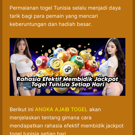
h
a
e
e
k
i
h
a
c
s
l
y
n
a
Permaianan togel Tunisia selalu menjadi daya
t
e
s
e
p
e
r
tarik bagi para pemain yang mencari
s
b
e
g
e
e
keberuntungan dan hadiah besar.
A
o
n
r
p
o
g
a
p
k
e
m
r
Berikut ini
ANGKA AJAIB TOGEL
akan
menjelaskan tentang gimana cara
mendapatkan rahasia efektif membidik jackpot
togel tunisia setiap hari.