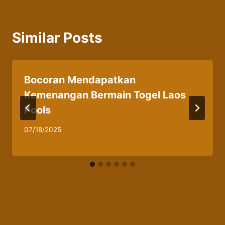
Similar Posts
Bocoran Mendapatkan
Kemenangan Bermain Togel Laos
Pools
07/18/2025