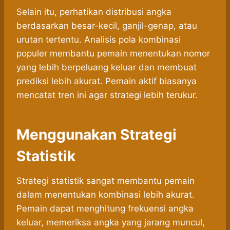
Selain itu, perhatikan distribusi angka
berdasarkan besar-kecil, ganjil-genap, atau
urutan tertentu. Analisis pola kombinasi
populer membantu pemain menentukan nomor
yang lebih berpeluang keluar dan membuat
prediksi lebih akurat. Pemain aktif biasanya
mencatat tren ini agar strategi lebih terukur.
Menggunakan Strategi
Statistik
Strategi statistik sangat membantu pemain
dalam menentukan kombinasi lebih akurat.
Pemain dapat menghitung frekuensi angka
keluar, memeriksa angka yang jarang muncul,