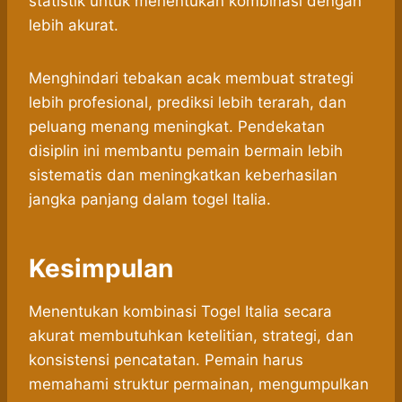
statistik untuk menentukan kombinasi dengan
lebih akurat.
Menghindari tebakan acak membuat strategi
lebih profesional, prediksi lebih terarah, dan
peluang menang meningkat. Pendekatan
disiplin ini membantu pemain bermain lebih
sistematis dan meningkatkan keberhasilan
jangka panjang dalam togel Italia.
Kesimpulan
Menentukan kombinasi Togel Italia secara
akurat membutuhkan ketelitian, strategi, dan
konsistensi pencatatan. Pemain harus
memahami struktur permainan, mengumpulkan