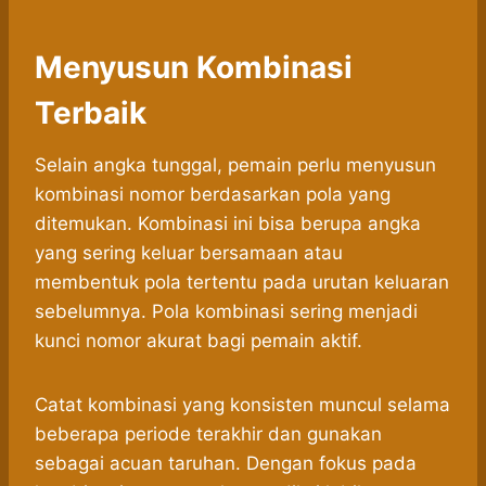
Menyusun Kombinasi
Terbaik
Selain angka tunggal, pemain perlu menyusun
kombinasi nomor berdasarkan pola yang
ditemukan. Kombinasi ini bisa berupa angka
yang sering keluar bersamaan atau
membentuk pola tertentu pada urutan keluaran
sebelumnya. Pola kombinasi sering menjadi
kunci nomor akurat bagi pemain aktif.
Catat kombinasi yang konsisten muncul selama
beberapa periode terakhir dan gunakan
sebagai acuan taruhan. Dengan fokus pada