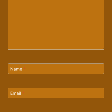
Name
*
Email
*