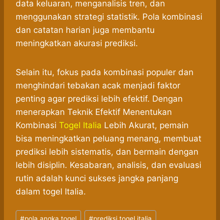
data keluaran, menganalisis tren, dan
menggunakan strategi statistik. Pola kombinasi
dan catatan harian juga membantu
meningkatkan akurasi prediksi.
Selain itu, fokus pada kombinasi populer dan
menghindari tebakan acak menjadi faktor
penting agar prediksi lebih efektif. Dengan
menerapkan Teknik Efektif Menentukan
Kombinasi
Togel Italia
Lebih Akurat, pemain
bisa meningkatkan peluang menang, membuat
prediksi lebih sistematis, dan bermain dengan
lebih disiplin. Kesabaran, analisis, dan evaluasi
rutin adalah kunci sukses jangka panjang
dalam togel Italia.
Post
#
pola angka togel
#
prediksi togel italia